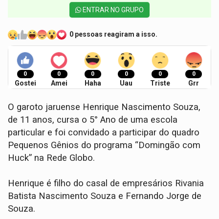
ENTRAR NO GRUPO
0 pessoas reagiram a isso.
0
0
0
0
0
0
Gostei
Amei
Haha
Uau
Triste
Grr
O garoto jaruense Henrique Nascimento Souza,
de 11 anos, cursa o 5° Ano de uma escola
particular e foi convidado a participar do quadro
Pequenos Gênios do programa “Domingão com
Huck” na Rede Globo.
Henrique é filho do casal de empresários Rivania
Batista Nascimento Souza e Fernando Jorge de
Souza.