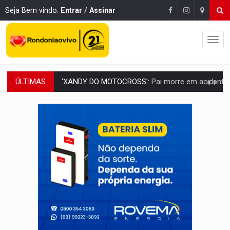
Seja Bem vindo.
Entrar
/
Assinar
ÚLTIMAS
PESO DO VOTO:
Cinco maiores colégios eleitorais concentram 53,7% dos v
COLUNA SEMANAL:
Largada foi dada e candidatos ao Governo de RO partem 
SOB SUSPEITA:
Entrega de 286 máquinas em Rondônia coincide com investig
ARTIGO:
Reter até 50% no distrato imobiliário é legal, mas não pode 
DO HOSPITAL AO CAMPO:
Veja as mais de 200 ações de Marcos Rogé
EXPANSÃO:
Grupo Nova Era amplia presença em PVH e transforma Aramix em
ROTA GLOBAL:
PCC amplia presença internacional e transforma Brasil em cor
CONEXÃO RONDONIAOVIVO:
Museólogo Antônio Ocampo conduz a história de uma