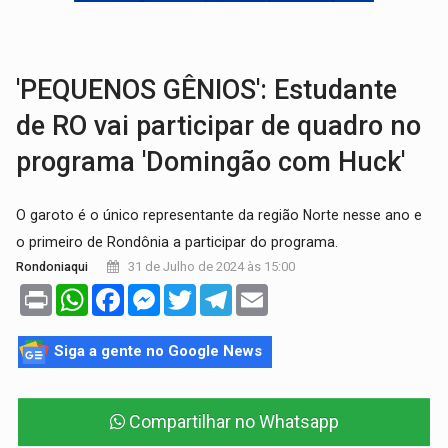
LAMENTÁVEL:
Mulher é encontrada morta dentro de residência e
'XANDY DO MOTOCROSS':
Pai morre em acidente na BR-364 duas semanas após condena
'PEQUENOS GÊNIOS': Estudante
de RO vai participar de quadro no
programa 'Domingão com Huck'
O garoto é o único representante da região Norte nesse ano e
o primeiro de Rondônia a participar do programa.
31 de Julho de 2024 às 15:00
Rondoniaqui
Print
WhatsApp
Facebook
Messenger
Twitter
Telegram
Email
Siga a gente no Google News
Compartilhar no Whatsapp