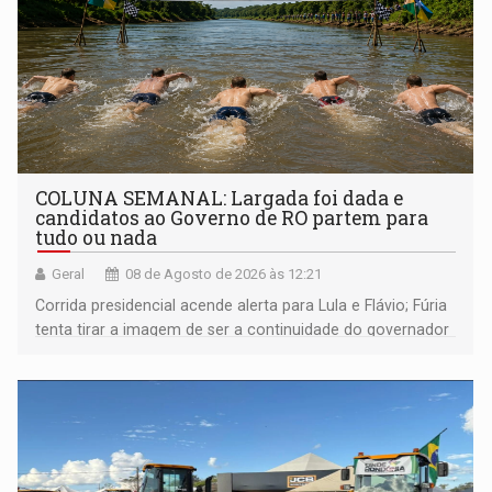
COLUNA SEMANAL: Largada foi dada e
candidatos ao Governo de RO partem para
tudo ou nada
Geral
08 de Agosto de 2026 às 12:21
Corrida presidencial acende alerta para Lula e Flávio; Fúria
tenta tirar a imagem de ser a continuidade do governador
Marcos Rocha; ex-prefeito Hildon Chaves parece ainda
não ter entrado no modo eleição; ABAV faz evento em
Porto Velho