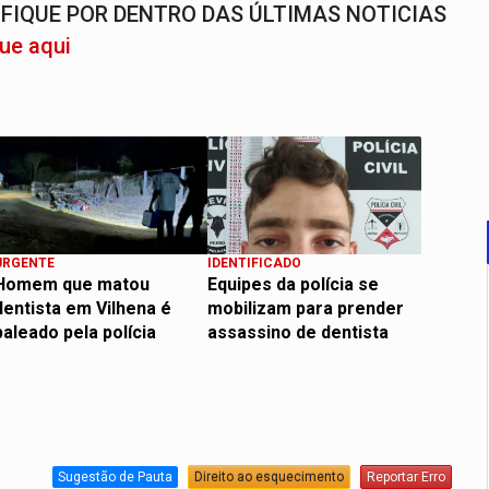
FIQUE POR DENTRO DAS ÚLTIMAS NOTICIAS
que aqui
URGENTE
IDENTIFICADO
Homem que matou
Equipes da polícia se
dentista em Vilhena é
mobilizam para prender
baleado pela polícia
assassino de dentista
Sugestão de Pauta
Direito ao esquecimento
Reportar Erro