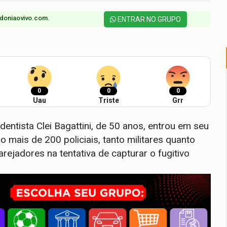
doniaovivo.com.​
ENTRAR NO GRUPO
0
0
0
Uau
Triste
Grr
entista Clei Bagattini, de 50 anos, entrou em seu
 mais de 200 policiais, tanto militares quanto
farejadores na tentativa de capturar o fugitivo