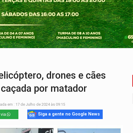
 servidores reforça equipes do Cad Único nos Cras de PVH
nto e deixa motociclista com fratura
ansforma indignação e esperança em rock no seu novo single
enunciado por transmitir HIV a quatro mulheres
laram patrimônio zero em Rondônia nas eleições de 2026
icóptero, drones e cães
 caçada por matador
ada em : 17 de Julho de 2024 às 09:15
Siga a gente no Google News
 via