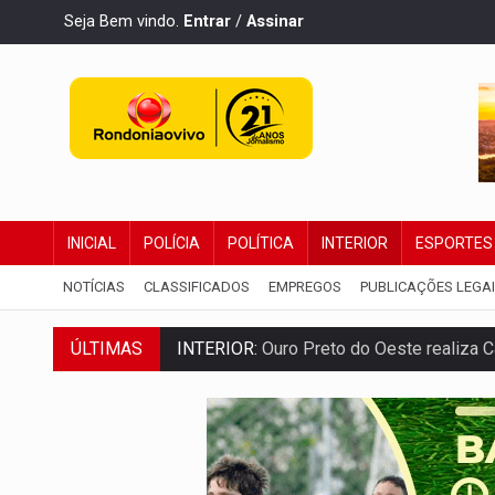
Seja Bem vindo.
Entrar
/
Assinar
INICIAL
POLÍCIA
POLÍTICA
INTERIOR
ESPORTES
NOTÍCIAS
CLASSIFICADOS
EMPREGOS
PUBLICAÇÕES LEGA
INTERIOR:
Ouro Preto do Oeste realiza 
ÚLTIMAS
DESENVOLVIMENTO:
Ideb avança nos an
VULGO 'UNIÃO':
Chefe de facção criminos
Publicação Legal:
CONVOCAÇÃO DAS ELE
RO EMPREENDEDORA:
2ª edição da feir