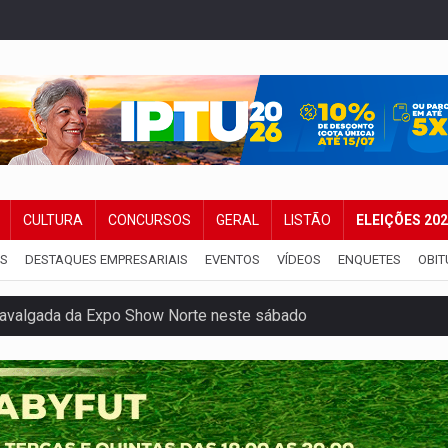
CULTURA
CONCURSOS
GERAL
LISTÃO
ELEIÇÕES 20
IS
DESTAQUES EMPRESARIAIS
EVENTOS
VÍDEOS
ENQUETES
OBIT
Cavalgada da Expo Show Norte neste sábado
os iniciais do ensino fundamental em Rondônia
a é preso durante operação policial
IÇÕES: SEATER/RO
a começa nesta quinta-feira (6) no Espaço Alternativo