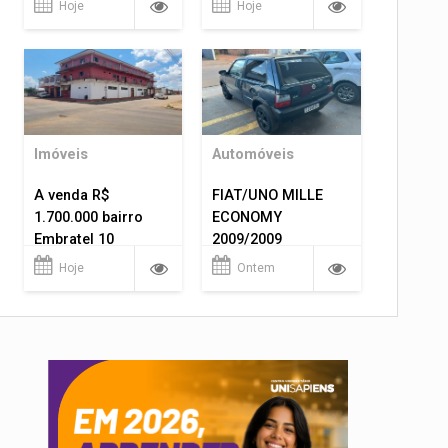
Hoje
Hoje
Imóveis
Automóveis
A venda R$
FIAT/UNO MILLE
1.700.000 bairro
ECONOMY
Embratel 10
2009/2009
apartamentos!
Hoje
Ontem