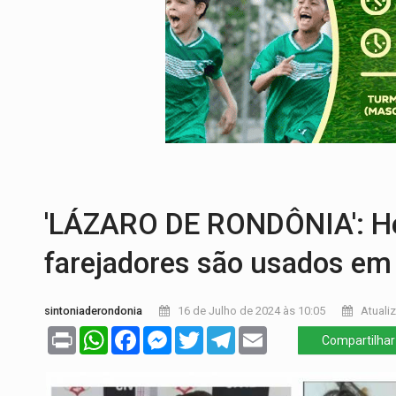
FORTALECIMENTO:
Contratação de novos
VÍDEO:
Condutor de carro avança cruzame
'OS OLHOS DO BRASIL':
Emanuel Neri tr
SOB INVESTIGAÇÃO:
Dentista de PVH é d
CLUBE DOS R$ 00,00:
21 candidatos dec
'LÁZARO DE RONDÔNIA': Hel
farejadores são usados em
sintoniaderondonia
16 de Julho de 2024 às 10:05
Atualiz
Print
WhatsApp
Facebook
Messenger
Twitter
Telegram
Email
Compartilhar