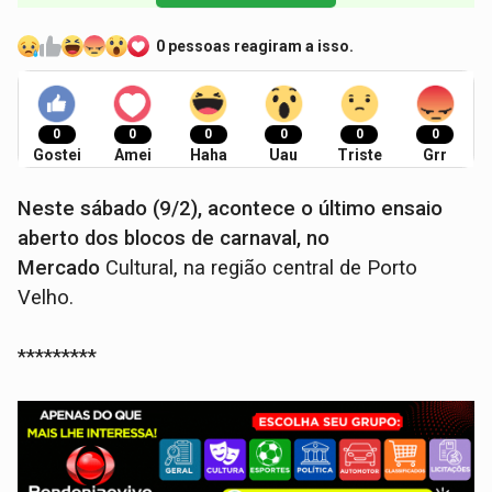
0 pessoas reagiram a isso.
0
0
0
0
0
0
Gostei
Amei
Haha
Uau
Triste
Grr
Neste sábado (9/2), acontece o último ensaio
aberto dos blocos de carnaval, no
Mercado
Cultural, na região central de Porto
Velho.
*********