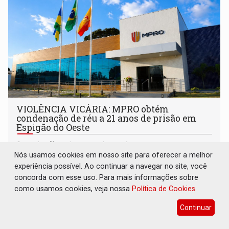
VIOLÊNCIA VICÁRIA: MPRO obtém
condenação de réu a 21 anos de prisão em
Espigão do Oeste
Geral
06 de Agosto de 2026 às 16:42
Nós usamos cookies em nosso site para oferecer a melhor
O crime ocorreu em março de 2025. Inconformado com o
experiência possível. Ao continuar a navegar no site, você
término do relacionamento e visando atingir sua ex-
concorda com esse uso. Para mais informações sobre
companheira
como usamos cookies, veja nossa
Política de Cookies
Continuar