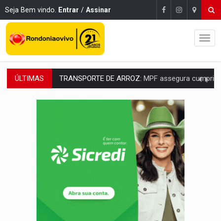
Seja Bem vindo.
Entrar
/
Assinar
ÚLTIMAS
DEEPFAKE:
Sancionada lei contra violência sexual infantil na inte
COLEGIADO:
Brasil e Rússia discutem energia nuclear, defesa e ciênc
URGENTE:
Colisão entre caminhão e carro deixa quatro mortos e um em est
ENCONTRO:
Amazônia Negra ganha projeção nacional com participação de M
PREVISÃO:
Porto Velho tem chances de chuvas isoladas nesta se
SINDICATOS UNIDOS:
Assembleia Geral delibera greve da educação municip
PROCESSO SELETIVO:
Rondoniaovivo abre oficina de Comunicação com oportunidade
AGOSTO LILÁS:
MPRO lança de portal e promove reflexão sobre trajetória da Le