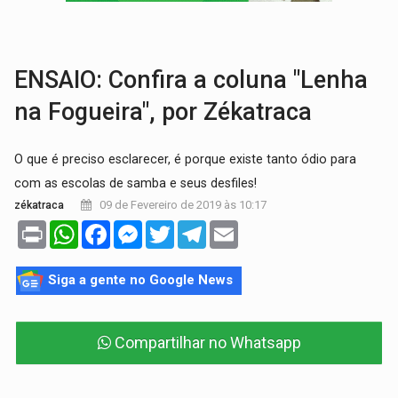
TRAGÉDIA:
Sobe para cinco o número de mortos em colisão entre carreta e Fia
TRANSPORTE DE ARROZ:
MPF assegura cumprimento da legislação sobre transporte d
ENSAIO: Confira a coluna "Lenha
na Fogueira", por Zékatraca
O que é preciso esclarecer, é porque existe tanto ódio para
com as escolas de samba e seus desfiles!
09 de Fevereiro de 2019 às 10:17
zékatraca
Print
WhatsApp
Facebook
Messenger
Twitter
Telegram
Email
Siga a gente no Google News
Compartilhar no Whatsapp