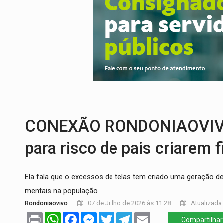
AMPLIAÇÃO:
IGs de Rondônia entram em 
VÍDEO:
Acidente envolve cinco veículos
EDUCAÇÃO:
Corumbiara lidera Ideb 2025
COMPETIÇÕES:
Joer 2026 inicia fases re
PROCESSO SELETIVO:
Rondoniaovivo abr
AGOSTO LILÁS:
MPRO lança de portal e p
CONEXÃO RONDONIAOVIVO: P
para risco de pais criarem fi
Ela fala que o excessos de telas tem criado uma geração 
mentais na população
Rondoniaovivo
07 de Julho de 2026 às 11:28
Atualizada 
Print
WhatsApp
Facebook
Messenger
Twitter
Telegram
Email
Compartilhar