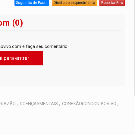
Sugestão de Pauta
Direito ao esquecimento
Reportar Erro
om (0)
ovivo.com e faça seu comentário
i para entrar
FRAZÃO
,
DOENÇASMENTAIS
,
CONEXÃORONDONIAOVIVO
,