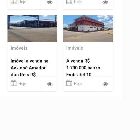
Hoje
Hoje
Imóveis
Imóveis
Imóvel a venda na
A venda R$
Av.José Amador
1.700.000 bairro
dos Reis R$
Embratel 10
1.400.000
apartamentos!
Hoje
Hoje