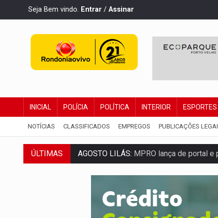
Seja Bem vindo.
Entrar
/
Assinar
INICIAL
POLÍCIA
POLÍTICA
INTERIOR
ESPORTES
NOTÍCIAS
CLASSIFICADOS
EMPREGOS
PUBLICAÇÕES LEGA
ÚLTIMAS
REGULARIZAÇÃO:
Refis 2026 segue até o
ROLIM DE MOURA:
Programa da Energisa
VIOLÊNCIA VICÁRIA:
MPRO obtém conden
INDISPONÍVEL:
Transparência do Cindero