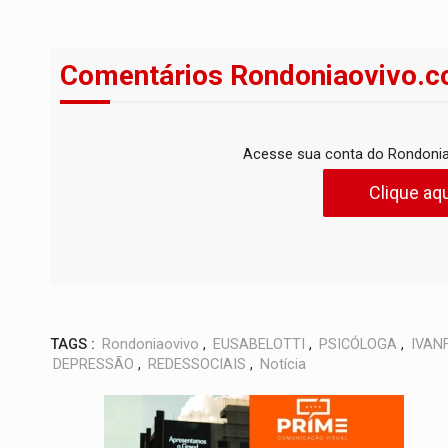
Comentários Rondoniaovivo.c
Acesse sua conta do Rondonia
Clique aqu
TAGS :
Rondoniaovivo
,
EUSABELOTTI
,
PSICÓLOGA
,
IVAN
DEPRESSÃO
,
REDESSOCIAIS
,
Notícia