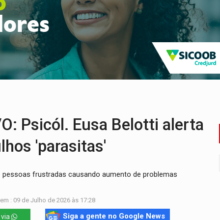
programa internacional para acelerar negócios
 em obra de recapeamento na BR-364
 entre redes municipais de Rondônia
gionais e reúne mais de 7,3 mil participantes
e oficina de Comunicação com oportunidade de integrar equipe
romove reflexão sobre trajetória da Lei Maria da Penha
sicól. Eusa Belotti alerta
lhos 'parasitas'
de pessoas frustradas causando aumento de problemas
em : 09 de Julho de 2026 às 17:28
Siga a gente no Google News
 via