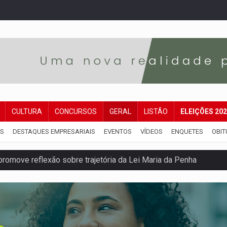
CULTURA
CONCURSOS
GERAL
LISTÃO
ELEIÇÕES 20
IS
DESTAQUES EMPRESARIAIS
EVENTOS
VÍDEOS
ENQUETES
OBIT
 fim do ano para regularização de débitos
 beneficia 60 famílias com geladeiras e ventiladores novos
ação de réu a 21 anos de prisão em Espigão do Oeste
ndônia apresenta indisponibilidade com erro 451