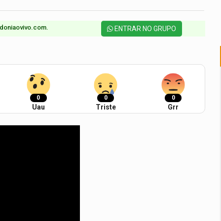
doniaovivo.com.​
ENTRAR NO GRUPO
0
0
0
Uau
Triste
Grr