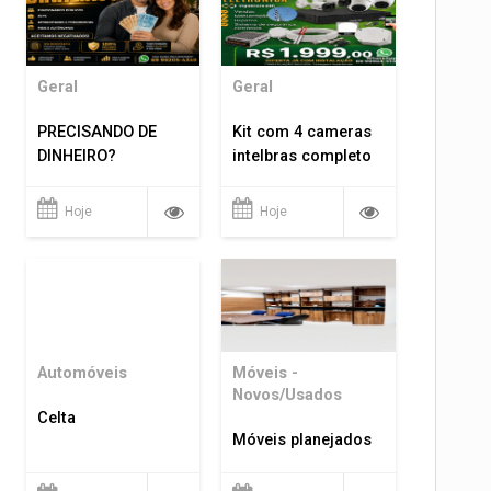
Geral
Geral
PRECISANDO DE
Kit com 4 cameras
DINHEIRO?
intelbras completo
Hoje
Hoje
Automóveis
Móveis -
Novos/Usados
Celta
Móveis planejados