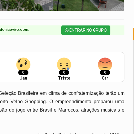
doniaovivo.com.​
ENTRAR NO GRUPO
0
0
0
Uau
Triste
Grr
leção Brasileira em clima de confraternização terão um 
Porto Velho Shopping. O empreendimento preparou uma 
ão do jogo entre Brasil e Marrocos, atrações musicais e 