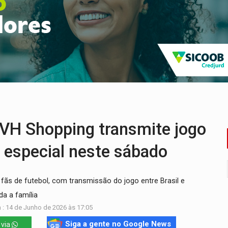
nos de emancipação com programação esportiva
sença de plástico ou petróleo em ovos
tacam casal de idosos na zona Leste
endem cerca de 1kg de ouro em Rondônia
scolhe Alfredo Gaspar como vice, alvo de denúncia por estupro
ante briga entre vizinhos
H Shopping transmite jogo
 especial neste sábado
s de futebol, com transmissão do jogo entre Brasil e
a a família
 : 14 de Junho de 2026 às 17:05
Siga a gente no Google News
 via