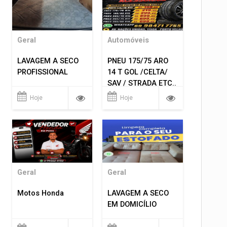
Geral
Automóveis
LAVAGEM A SECO
PNEU 175/75 ARO
PROFISSIONAL
14 T GOL /CELTA/
SAV / STRADA ETC..
R$ 219,99
Hoje
Hoje
MONTAGEM GRATIS
Geral
Geral
Motos Honda
LAVAGEM A SECO
EM DOMICÍLIO