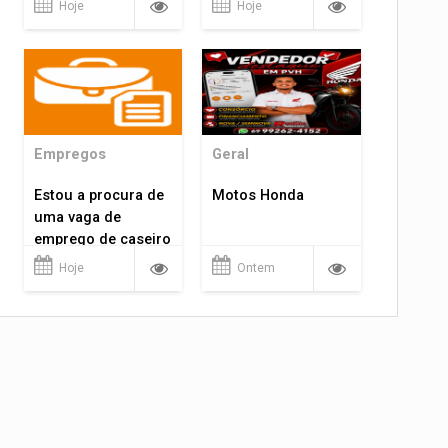
Hoje
Hoje
Empregos
Geral
Estou a procura de
Motos Honda
uma vaga de
emprego de caseiro
em porto velho
Hoje
Ontem
rondônia