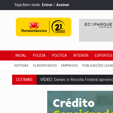
Seja Bem vindo.
Entrar
/
Assinar
INICIAL
POLÍCIA
POLÍTICA
INTERIOR
ESPORTES
NOTÍCIAS
CLASSIFICADOS
EMPREGOS
PUBLICAÇÕES LEGA
ÚLTIMAS
VÍDEO:
Denarc e Receita Federal apreen
OPERAÇÃO DA PC:
Membros do CV são p
ENTRADA GRATUITA:
Espetáculo As Mari
VÍDEO:
Três são presos após furto de mo