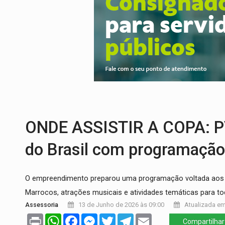
CELEBRAÇÃO:
Cerejeiras completa 43 a
SAÚDE:
Anvisa desmente boato sobre pre
VÍDEO:
Pitbulls fogem de residência e a
AÇÃO CONJUNTA:
Forças policiais apre
PF ESTÁ APURANDO:
Flávio Bolsonaro e
GRAVE:
Homem é esfaqueado no peito dur
ONDE ASSISTIR A COPA: PV
do Brasil com programação
O empreendimento preparou uma programação voltada aos fã
Marrocos, atrações musicais e atividades temáticas para tod
Assessoria
13 de Junho de 2026 às 09:00
Atualizada em
Print
WhatsApp
Facebook
Messenger
Twitter
Telegram
Email
Compartilhar