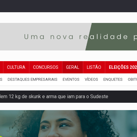
CULTURA
CONCURSOS
GERAL
LISTÃO
ELEIÇÕES 20
IS
DESTAQUES EMPRESARIAIS
EVENTOS
VÍDEOS
ENQUETES
OBIT
dem 12 kg de skunk e arma que iam para o Sudeste
resos com armas e drogas após crime de tortur@
as Somos Nós será apresentado na capital
tocicleta em frente de academia