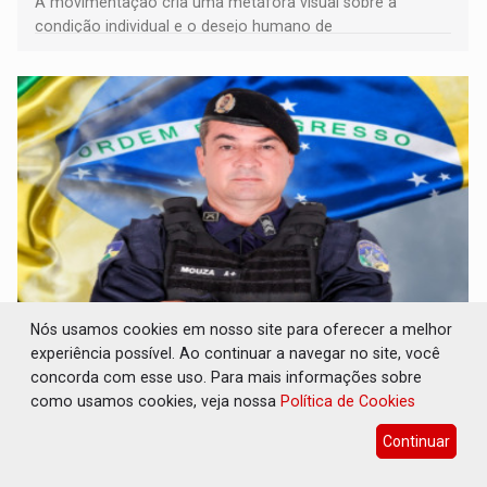
A movimentação cria uma metáfora visual sobre a
condição individual e o desejo humano de
pertencimento
Nós usamos cookies em nosso site para oferecer a melhor
ELEIÇÕES 2026: Sargento Mouza esclarece
experiência possível. Ao continuar a navegar no site, você
'erro de digitação' em declaração de
concorda com esse uso. Para mais informações sobre
patrimônio de R$ 29 milhões
como usamos cookies, veja nossa
Política de Cookies
Eleições 2026
07 de Agosto de 2026 às 16:23
Continuar
Ele brincou dizendo ser "uma pena" não ter o dinheiro
para emprestar, mas garantiu que sua caminhada eleitoral