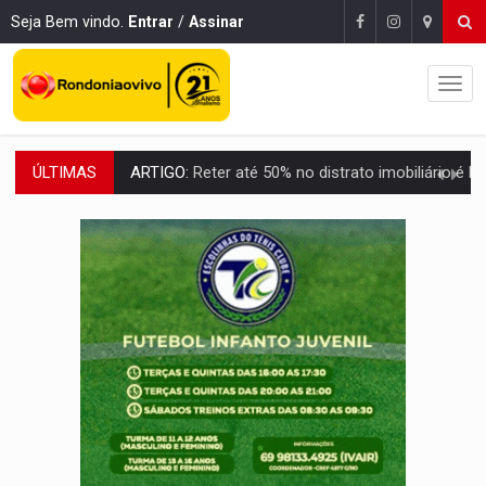
Seja Bem vindo.
Entrar
/
Assinar
ÚLTIMAS
DO HOSPITAL AO CAMPO:
Veja as mais de 200 ações de Marcos Rogé
EXPANSÃO:
Grupo Nova Era amplia presença em PVH e transforma Aramix em
ROTA GLOBAL:
PCC amplia presença internacional e transforma Brasil em cor
CONEXÃO RONDONIAOVIVO:
Museólogo Antônio Ocampo conduz a história de uma
EXTENSÃO DE DANOS:
Ferroviários pedem ao Iphan recuperação de área atingid
VARIANDO O CARDÁPIO:
Veja essa receita de carne assada para o a
PREJUÍZO AOS ESTUDANTES:
Greve dos professores em PVH é considerada 
POSSESSÃO DE DEBORAH LOGAN:
Terror mistura mistério e filmagens quase