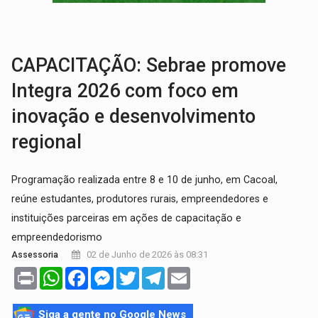
SOB SUSPEITA:
Entrega de 286 máquinas em Rondônia coincide com investig
ARTIGO:
Reter até 50% no distrato imobiliário é legal, mas não pode 
CAPACITAÇÃO: Sebrae promove
Integra 2026 com foco em
inovação e desenvolvimento
regional
Programação realizada entre 8 e 10 de junho, em Cacoal,
reúne estudantes, produtores rurais, empreendedores e
instituições parceiras em ações de capacitação e
empreendedorismo
02 de Junho de 2026 às 08:31
Assessoria
Print
WhatsApp
Facebook
Messenger
Twitter
Telegram
Email
Siga a gente no Google News