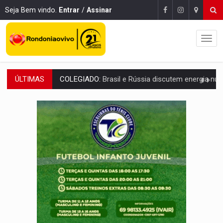
Seja Bem vindo.
Entrar
/
Assinar
ÚLTIMAS
URGENTE:
Colisão entre caminhão e carro deixa quatro mortos e um em est
ENCONTRO:
Amazônia Negra ganha projeção nacional com participação de M
PREVISÃO:
Porto Velho tem chances de chuvas isoladas nesta se
SINDICATOS UNIDOS:
Assembleia Geral delibera greve da educação municip
PROCESSO SELETIVO:
Rondoniaovivo abre oficina de Comunicação com oportunidade
AGOSTO LILÁS:
MPRO lança de portal e promove reflexão sobre trajetória da Le
REGULARIZAÇÃO:
Refis 2026 segue até o fim do ano para regulariz
ROLIM DE MOURA:
Programa da Energisa beneficia 60 famílias com geladeiras e