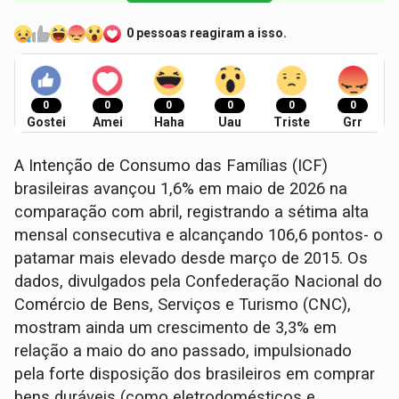
0 pessoas reagiram a isso.
0
0
0
0
0
0
Gostei
Amei
Haha
Uau
Triste
Grr
A Intenção de Consumo das Famílias (ICF)
brasileiras avançou 1,6% em maio de 2026 na
comparação com abril, registrando a sétima alta
mensal consecutiva e alcançando 106,6 pontos- o
patamar mais elevado desde março de 2015. Os
dados, divulgados pela Confederação Nacional do
Comércio de Bens, Serviços e Turismo (CNC),
mostram ainda um crescimento de 3,3% em
relação a maio do ano passado, impulsionado
pela forte disposição dos brasileiros em comprar
bens duráveis (como eletrodomésticos e