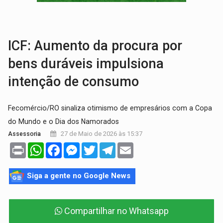
DEEPFAKE:
Sancionada lei contra violência sexual infantil na inte
COLEGIADO:
Brasil e Rússia discutem energia nuclear, defesa e ciênc
ICF: Aumento da procura por
bens duráveis impulsiona
intenção de consumo
Fecomércio/RO sinaliza otimismo de empresários com a Copa
do Mundo e o Dia dos Namorados
27 de Maio de 2026 às 15:37
Assessoria
Print
WhatsApp
Facebook
Messenger
Twitter
Telegram
Email
Siga a gente no Google News
Compartilhar no Whatsapp