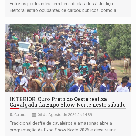
Entre os postulantes sem bens declarados à Justiça
Eleitoral estão ocupantes de cargos públicos, como a
deputada federal Cristiane Lopes (PODE), o vereador
Pedro Geovar (PP) e a vice-prefeita Magna dos Anjos
(NOVO)
INTERIOR: Ouro Preto do Oeste realiza
Cavalgada da Expo Show Norte neste sábado
Cultura
06 de Agosto de 2026 às 14:39
Tradicional desfile de cavaleiros e amazonas abre a
programação da Expo Show Norte 2026 e deve reunir