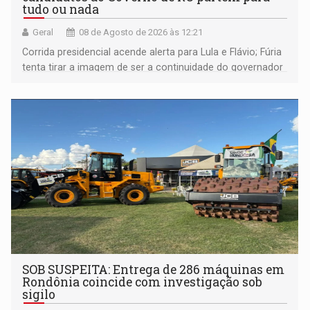
tudo ou nada
Geral
08 de Agosto de 2026 às 12:21
Corrida presidencial acende alerta para Lula e Flávio; Fúria
tenta tirar a imagem de ser a continuidade do governador
Marcos Rocha; ex-prefeito Hildon Chaves parece ainda
não ter entrado no modo eleição; ABAV faz evento em
Porto Velho
SOB SUSPEITA: Entrega de 286 máquinas em
Rondônia coincide com investigação sob
sigilo