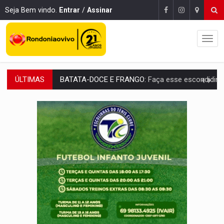
Seja Bem vindo.
Entrar
/
Assinar
ÚLTIMAS
BARREIRA NATURAL:
Desmate da Amazônia corta chuvas no Sul e ameaça produção
:
Anvisa libera venda de medicamentos pela Shopee, mas mantém 
MAIS RIGOR:
Nova lei endurece punição por abuso sexual contra crian
POLUIÇÃO E RISCOS:
Retirada de fiação irregular avança no país e em PVH p
VÍDEO:
Armado com machado, homem ameaça matar sobrinha grávida e com
TRIBUNAL DO CRIME:
Homem é espancado por facção criminosa 
VÍDEO:
Perseguição é registrada no shopping após colombiana furtar ce
LUDOPATIA:
Apostas online começam a afetar produtividade e rotina