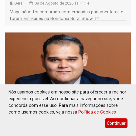
Geral
08 de Agosto de 2026 às 11:14
Maquinário foi comprado com emendas parlamentares e
foram entregues na Rondônia Rural Show
Nós usamos cookies em nosso site para oferecer a melhor
experiência possível. Ao continuar a navegar no site, você
concorda com esse uso. Para mais informações sobre
ARTIGO: Reter até 50% no distrato
imobiliário é legal, mas não pode ser
como usamos cookies, veja nossa
Política de Cookies
automático
Continuar
Geral
08 de Agosto de 2026 às 10:39