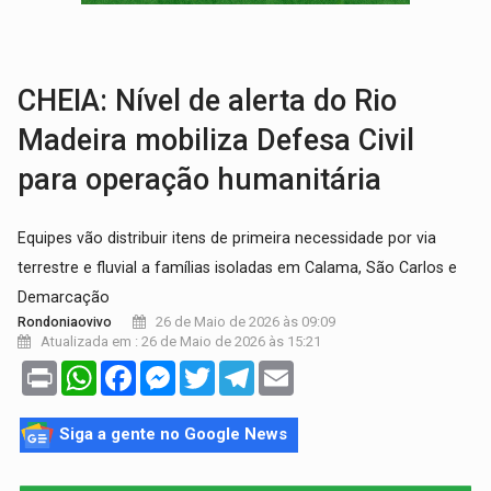
VÍDEO:
Falso vendedor de salgados é preso por tráfico de drogas n
BATATA-DOCE E FRANGO:
Faça esse escondidinho e me convide
CHEIA: Nível de alerta do Rio
Madeira mobiliza Defesa Civil
para operação humanitária
Equipes vão distribuir itens de primeira necessidade por via
terrestre e fluvial a famílias isoladas em Calama, São Carlos e
Demarcação
26 de Maio de 2026 às 09:09
Rondoniaovivo
Atualizada em : 26 de Maio de 2026 às 15:21
Print
WhatsApp
Facebook
Messenger
Twitter
Telegram
Email
Siga a gente no Google News