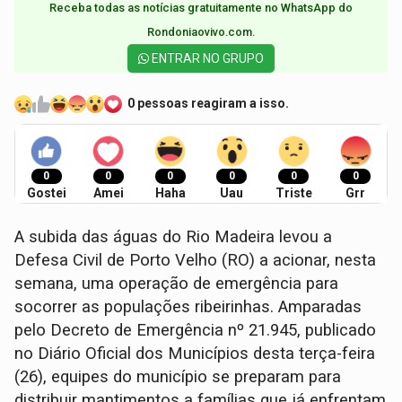
Receba todas as notícias gratuitamente no WhatsApp do
Rondoniaovivo.com.​
ENTRAR NO GRUPO
0 pessoas reagiram a isso.
0
0
0
0
0
0
Gostei
Amei
Haha
Uau
Triste
Grr
A subida das águas do Rio Madeira levou a
Defesa Civil de Porto Velho (RO) a acionar, nesta
semana, uma operação de emergência para
socorrer as populações ribeirinhas. Amparadas
pelo Decreto de Emergência nº 21.945, publicado
no Diário Oficial dos Municípios desta terça-feira
(26), equipes do município se preparam para
distribuir mantimentos a famílias que já enfrentam