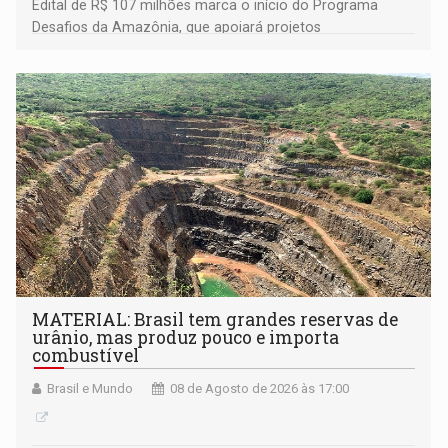
Edital de R$ 107 milhões marca o início do Programa
Desafios da Amazônia, que apoiará projetos
desenvolvidos por redes de pesquisa e inovação. A
submissão de pré-propostas poderá ser feita até 1º de
setembro
MATERIAL: Brasil tem grandes reservas de
urânio, mas produz pouco e importa
combustível
Brasil e Mundo
08 de Agosto de 2026 às 17:00