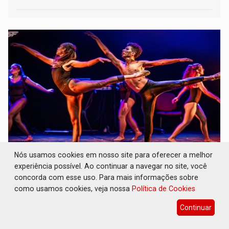
A ILHA: Coreografia de Rondônia estreia na
Nós usamos cookies em nosso site para oferecer a melhor
programação do Festival de Dança de
experiência possível. Ao continuar a navegar no site, você
Joinville
concorda com esse uso. Para mais informações sobre
como usamos cookies, veja nossa
Política de Cookies
Cultura
07 de Agosto de 2026 às 16:25
A movimentação cria uma metáfora visual sobre a
Continuar
condição individual e o desejo humano de
pertencimento