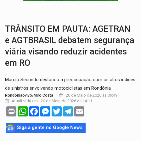
COLUNA SEMANAL:
Largada foi dada e candidatos ao Governo de RO partem 
SOB SUSPEITA:
Entrega de 286 máquinas em Rondônia coincide com investig
TRÂNSITO EM PAUTA: AGETRAN
e AGTBRASIL debatem segurança
viária visando reduzir acidentes
em RO
Márcio Secundo destacou a preocupação com os altos índices
de sinistros envolvendo motociclistas em Rondônia
20 de Maio de 2026 às 09:49
Rondoniaovivo/Miro Costa
Atualizada em : 20 de Maio de 2026 às 14:11
Print
WhatsApp
Facebook
Messenger
Twitter
Telegram
Email
Siga a gente no Google News