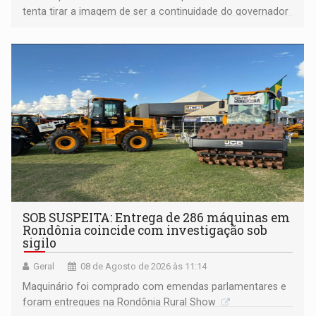
tenta tirar a imagem de ser a continuidade do governador
Marcos Rocha; ex-prefeito Hildon Chaves parece ainda
não ter entrado no modo eleição; ABAV faz evento em
Porto Velho
SOB SUSPEITA: Entrega de 286 máquinas em
Rondônia coincide com investigação sob
sigilo
Geral
08 de Agosto de 2026 às 11:14
Maquinário foi comprado com emendas parlamentares e
foram entregues na Rondônia Rural Show