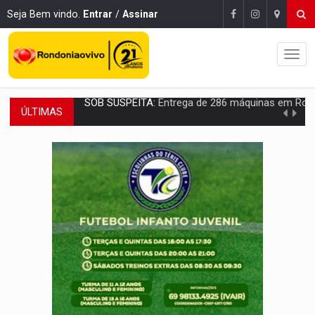
Seja Bem vindo.
Entrar
/
Assinar
ÚLTIMAS
ARTIGO:
Reter até 50% no distrato imobiliário é legal, mas não pode 
DO HOSPITAL AO CAMPO:
Veja as mais de 200 ações de Marcos Rogé
EXPANSÃO:
Grupo Nova Era amplia presença em PVH e transforma Aramix em
ROTA GLOBAL:
PCC amplia presença internacional e transforma Brasil em cor
CONEXÃO RONDONIAOVIVO:
Museólogo Antônio Ocampo conduz a história de uma
EXTENSÃO DE DANOS:
Ferroviários pedem ao Iphan recuperação de área atingid
VARIANDO O CARDÁPIO:
Veja essa receita de carne assada para o a
PREJUÍZO AOS ESTUDANTES:
Greve dos professores em PVH é considerada 