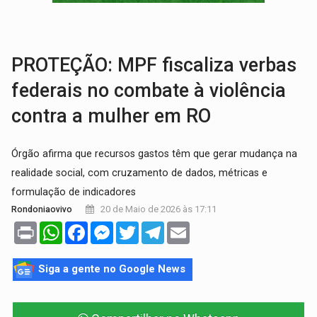
GRAVE:
Homem é esfaqueado no peito durante briga ent
VÍDEO:
Denarc e Receita Federal apreendem 12 kg de skunk e arma que iam
PROTEÇÃO: MPF fiscaliza verbas
federais no combate à violência
contra a mulher em RO
Órgão afirma que recursos gastos têm que gerar mudança na
realidade social, com cruzamento de dados, métricas e
formulação de indicadores
20 de Maio de 2026 às 17:11
Rondoniaovivo
Print
WhatsApp
Facebook
Messenger
Twitter
Telegram
Email
Siga a gente no Google News