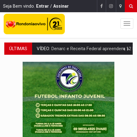
Seja Bem vindo.
Entrar
/
Assinar
ÚLTIMAS
OPERAÇÃO DA PC:
Membros do CV são presos com armas e drogas após c
ENTRADA GRATUITA:
Espetáculo As Marias Somos Nós será apresen
VÍDEO:
Três são presos após furto de motocicleta em frente
CELEBRAÇÃO:
Cerejeiras completa 43 anos de emancipação com progra
SAÚDE:
Anvisa desmente boato sobre presença de plástico ou petr
VÍDEO:
Pitbulls fogem de residência e atacam casal de idosos 
AÇÃO CONJUNTA:
Forças policiais apreendem cerca de 1kg de our
PF ESTÁ APURANDO:
Flávio Bolsonaro escolhe Alfredo Gaspar como vice, alvo de d