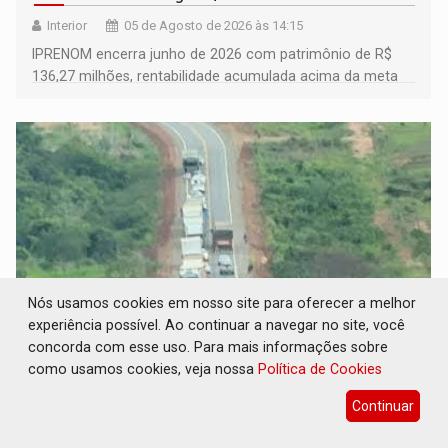
Interior
05 de Agosto de 2026 às 14:15
IPRENOM encerra junho de 2026 com patrimônio de R$
136,27 milhões, rentabilidade acumulada acima da meta
atuarial e trajetória consistente de crescimento
Nós usamos cookies em nosso site para oferecer a melhor
experiência possível. Ao continuar a navegar no site, você
concorda com esse uso. Para mais informações sobre
ALERTA NA BR-364: Acidente deixa pista
como usamos cookies, veja nossa
Política de Cookies
interrompida na região de Pimenta Bueno
Continuar
Polícia
05 de Agosto de 2026 às 13:18
​Motoristas que trafegam pelo trecho devem redobrar a