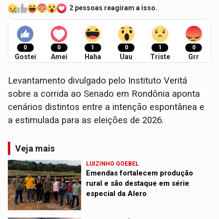
2 pessoas reagiram a isso.
0
0
1
0
1
0
Gostei
Amei
Haha
Uau
Triste
Grr
Levantamento divulgado pelo Instituto Veritá
sobre a corrida ao Senado em Rondônia aponta
cenários distintos entre a intenção espontânea e
a estimulada para as eleições de 2026.
Veja mais
LUIZINHO GOEBEL
Emendas fortalecem produção
rural e são destaque em série
especial da Alero