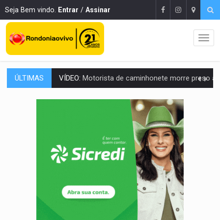
Seja Bem vindo.
Entrar
/
Assinar
ÚLTIMAS
LAZER:
Seis lugares gratuitos para aproveitar o fim de semana e
VÍDEO:
FTICCO e Força Tática prendem membro do CV com arma e drogas em
INCLUSÃO:
Prefeitura fortalece parceria com a APAE para ampliar ações v
DEFESA:
Exército testa inovações no combate a drones durante exerc
TEMAS SOCIOAMBIENTAIS:
Em Itapuã do Oeste, CINEMAZÔNIA leva cinema amazônico 
PREVISÃO:
Interior de Rondônia terá sábado (8) de calor intenso
INFRAESTRUTURA:
Após quase 30 anos de espera, asfalto chega ao bairr
A ILHA:
Coreografia de Rondônia estreia na programação do Festival de Dan