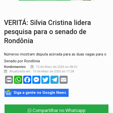
TRÁGICO:
Pai do 'Xandy Motocross' morre em acidente
VÍDEO:
Motorista de caminhonete morre preso às ferragens em colisão com
VERITÁ: Silvia Cristina lidera
pesquisa para o senado de
Rondônia
Números mostram disputa acirrada para as duas vagas para o
Senado por Rondônia
15 de Maio de 2026 às 08:20
Rondoniaovivo
Atualizada em : 15 de Maio de 2026 às 17:28
Print
WhatsApp
Facebook
Messenger
Twitter
Telegram
Email
Siga a gente no Google News
Compartilhar no Whatsapp