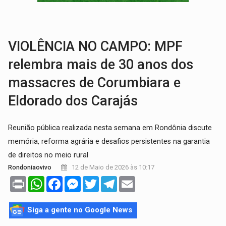
TRAGÉDIA:
Sobe para cinco o número de mortos em colisão entre carreta e Fia
TRANSPORTE DE ARROZ:
MPF assegura cumprimento da legislação sobre transporte d
VIOLÊNCIA NO CAMPO: MPF
relembra mais de 30 anos dos
massacres de Corumbiara e
Eldorado dos Carajás
Reunião pública realizada nesta semana em Rondônia discute
memória, reforma agrária e desafios persistentes na garantia
de direitos no meio rural
12 de Maio de 2026 às 10:17
Rondoniaovivo
Print
WhatsApp
Facebook
Messenger
Twitter
Telegram
Email
Siga a gente no Google News