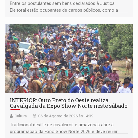
Entre os postulantes sem bens declarados à Justiça
Eleitoral estão ocupantes de cargos públicos, como a
deputada federal Cristiane Lopes (PODE), o vereador
Pedro Geovar (PP) e a vice-prefeita Magna dos Anjos
(NOVO)
INTERIOR: Ouro Preto do Oeste realiza
Cavalgada da Expo Show Norte neste sábado
Cultura
06 de Agosto de 2026 às 14:39
Tradicional desfile de cavaleiros e amazonas abre a
programação da Expo Show Norte 2026 e deve reunir