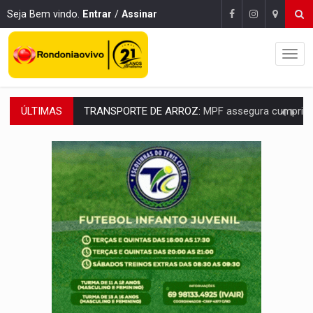
Seja Bem vindo.
Entrar
/
Assinar
ÚLTIMAS
DEEPFAKE:
Sancionada lei contra violência sexual infantil na inte
COLEGIADO:
Brasil e Rússia discutem energia nuclear, defesa e ciênc
URGENTE:
Colisão entre caminhão e carro deixa quatro mortos e um em est
ENCONTRO:
Amazônia Negra ganha projeção nacional com participação de M
PREVISÃO:
Porto Velho tem chances de chuvas isoladas nesta se
SINDICATOS UNIDOS:
Assembleia Geral delibera greve da educação municip
PROCESSO SELETIVO:
Rondoniaovivo abre oficina de Comunicação com oportunidade
AGOSTO LILÁS:
MPRO lança de portal e promove reflexão sobre trajetória da Le