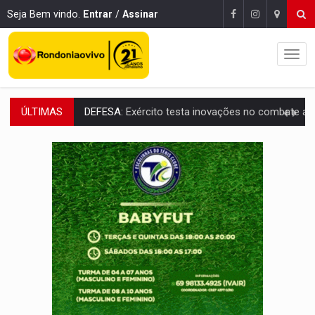
Seja Bem vindo.
Entrar
/
Assinar
ÚLTIMAS
TEMAS SOCIOAMBIENTAIS:
Em Itapuã do Oeste, CINEMAZÔNIA leva cinema amazônico 
PREVISÃO:
Interior de Rondônia terá sábado (8) de calor intenso
INFRAESTRUTURA:
Após quase 30 anos de espera, asfalto chega ao bairr
A ILHA:
Coreografia de Rondônia estreia na programação do Festival de Dan
TRÁGICO:
Pai do 'Xandy Motocross' morre em acidente
VÍDEO:
Motorista de caminhonete morre preso às ferragens em colisão com
LAZER:
Seis lugares gratuitos para aproveitar o fim de semana e
VÍDEO:
FTICCO e Força Tática prendem membro do CV com arma e drogas em