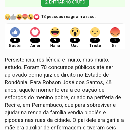
ENTRAR NO GRUPO
13 pessoas reagiram a isso.
0
1
9
0
2
1
Gostei
Amei
Haha
Uau
Triste
Grr
Persistência, resiliência e muito, mas muito,
estudo. Foram 70 concursos públicos até ser
aprovado como juiz de direito no Estado de
Rondônia. Para Robson José dos Santos, 48
anos, aquele momento era a coroação de
esforços do menino pobre, criado na periferia de
Recife, em Pernambuco, que para sobreviver e
ajudar na renda da família vendia picolés e
pipocas nas ruas da cidade. O pai dele era gari e a
mãe era auxiliar de enfermagem e tiveram seis