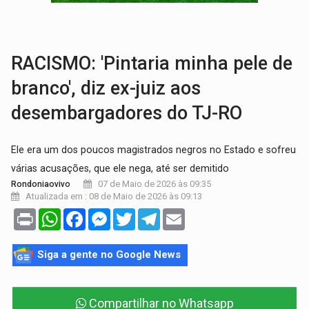
INCLUSÃO:
Prefeitura fortalece parceria com a APAE para ampliar ações v
DEFESA:
Exército testa inovações no combate a drones durante exerc
RACISMO: 'Pintaria minha pele de
branco', diz ex-juiz aos
desembargadores do TJ-RO
Ele era um dos poucos magistrados negros no Estado e sofreu
várias acusações, que ele nega, até ser demitido
07 de Maio de 2026 às 09:35
Rondoniaovivo
Atualizada em : 08 de Maio de 2026 às 09:13
Print
WhatsApp
Facebook
Messenger
Twitter
Telegram
Email
Siga a gente no Google News
Compartilhar no Whatsapp