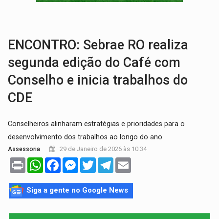
DÉFICIT DE MANDATO:
Contas do governo de Rondônia expõem meta negativa e
CREDIBILIDADE:
Superintendentes da PF defendem independência e apoio à 
ENCONTRO: Sebrae RO realiza
segunda edição do Café com
Conselho e inicia trabalhos do
CDE
Conselheiros alinharam estratégias e prioridades para o
desenvolvimento dos trabalhos ao longo do ano
29 de Janeiro de 2026 às 10:34
Assessoria
Print
WhatsApp
Facebook
Messenger
Twitter
Telegram
Email
Siga a gente no Google News