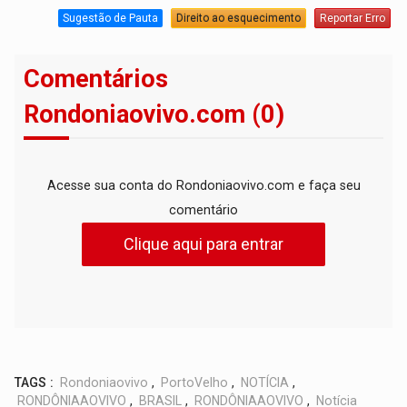
Sugestão de Pauta
Direito ao esquecimento
Reportar Erro
Comentários
Rondoniaovivo.com (0)
Acesse sua conta do Rondoniaovivo.com e faça seu
comentário
Clique aqui para entrar
TAGS :
Rondoniaovivo
,
PortoVelho
,
NOTÍCIA
,
RONDÔNIAAOVIVO
,
BRASIL
,
RONDÔNIAAOVIVO
,
Notícia