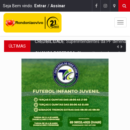
Seja Bem vindo.
Entrar
/
Assinar
ÚLTIMAS
ALIANÇA PODEROSA:
Chapa vitaminada pode alcançar larga e boa vantag
SÃO PAULO:
PM abre concurso público com 2.000 vagas para a
CINEAMAZÔNIA:
Filmes rondonienses provocam debate sobre temas urgentes 
Publicação Legal:
AVISO DE LICITAÇÃO: PREGÃO ELETRÔNICO Nº 90136
RUA DAS PENHAS:
MPRO promove intervenção artística pelos direit
PEDIDO DE PROVIDÊNCIA:
Erosão ameaça acesso a bairros às margens do r
ELEIÇÕES 2026:
Policial candidato a deputado federal do PL declara patrimôn
Publicação Legal:
AVISO DE LICITAÇÃO: PREGÃO ELETRÔNICO N.° 90595