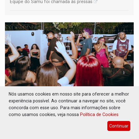
Equipe do Samu foi chamada às pressas
Nós usamos cookies em nosso site para oferecer a melhor
BATALHA DO JK: Grande Final do Duelo
experiência possível. Ao continuar a navegar no site, você
Estadual de MC's acontece neste sábado em
concorda com esse uso. Para mais informações sobre
Porto Velho
como usamos cookies, veja nossa
Política de Cookies
Cultura
05 de Agosto de 2026 às 15:51
Continuar
Competição define o representante de Rondônia no Duelo
Nacional de MC's e será realizada pela primeira vez na