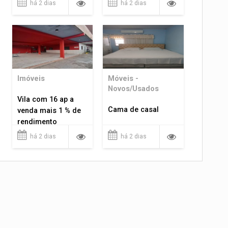
há 2 dias
há 2 dias
Imóveis
Móveis -
Novos/Usados
Vila com 16 ap a
Cama de casal
venda mais 1 % de
rendimento
há 2 dias
há 2 dias