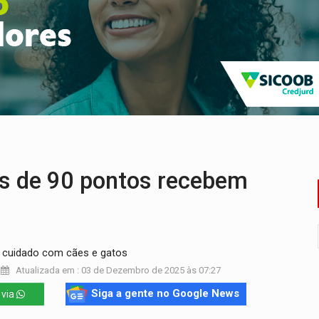
 frente do bar da Marleide
nia+10 lança chamada para fortalecer cadeias da sociobioecono
de urânio, mas produz pouco e importa combustível
Coca-Cola é devolvida a natureza
 AI-5 se tornam pesquisadores eméritos da Fiocruz
ping após colombiana furtar celular de menina
 de 90 pontos recebem
o cuidado com cães e gatos
Atualizada em : 03 de Dezembro de 2025 às 07:27
Siga a gente no Google News
 via