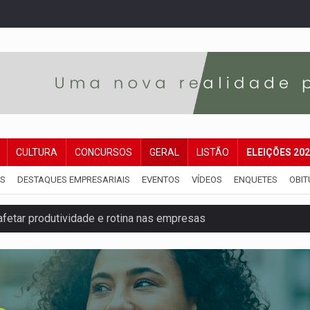
CULTURA
CONCURSOS
GERAL
LISTÃO
ELEIÇÕES 20
IS
DESTAQUES EMPRESARIAIS
EVENTOS
VÍDEOS
ENQUETES
OBIT
etar produtividade e rotina nas empresas
o será mais suficiente para comprovar área recuperado
ossível base secreta no satélite natural da Terra
i carro que era rebocado para oficina no Centro de Porto Velho