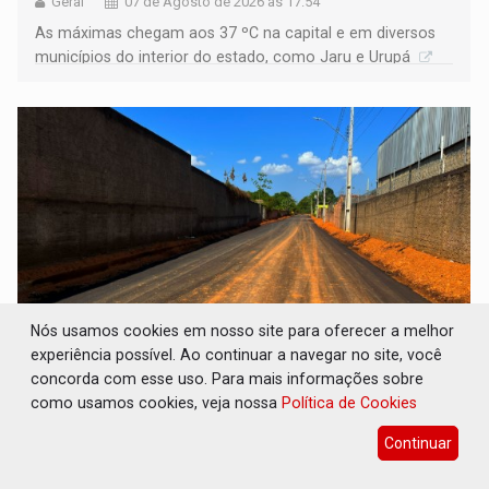
Geral
07 de Agosto de 2026 às 17:54
As máximas chegam aos 37 ºC na capital e em diversos
municípios do interior do estado, como Jaru e Urupá
Nós usamos cookies em nosso site para oferecer a melhor
experiência possível. Ao continuar a navegar no site, você
INFRAESTRUTURA: Após quase 30 anos de
concorda com esse uso. Para mais informações sobre
espera, asfalto chega ao bairro Nova
como usamos cookies, veja nossa
Política de Cookies
Esperança
Continuar
Geral
07 de Agosto de 2026 às 16:49
Moradores sentem a mudança na rotina após melhorias