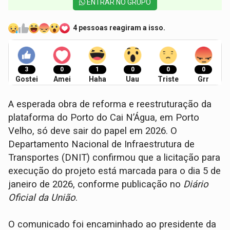
ENTRAR NO GRUPO
4 pessoas reagiram a isso.
3
0
1
0
0
0
Gostei
Amei
Haha
Uau
Triste
Grr
A esperada obra de reforma e reestruturação da
plataforma do Porto do Cai N’Água, em Porto
Velho, só deve sair do papel em 2026. O
Departamento Nacional de Infraestrutura de
Transportes (DNIT) confirmou que a licitação para
execução do projeto está marcada para o dia 5 de
janeiro de 2026, conforme publicação no
Diário
Oficial da União
.
O comunicado foi encaminhado ao presidente da