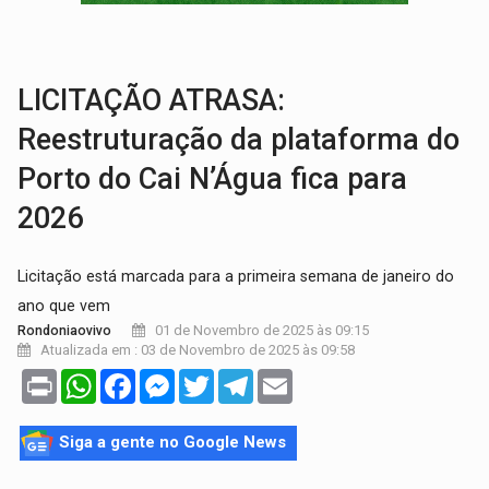
COLUNA SEMANAL:
Largada foi dada e candidatos ao Governo de RO partem 
SOB SUSPEITA:
Entrega de 286 máquinas em Rondônia coincide com investig
LICITAÇÃO ATRASA:
Reestruturação da plataforma do
Porto do Cai N’Água fica para
2026
Licitação está marcada para a primeira semana de janeiro do
ano que vem
01 de Novembro de 2025 às 09:15
Rondoniaovivo
Atualizada em : 03 de Novembro de 2025 às 09:58
Print
WhatsApp
Facebook
Messenger
Twitter
Telegram
Email
Siga a gente no Google News