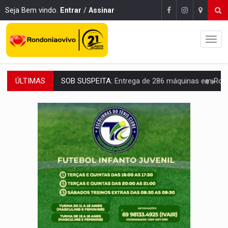
Seja Bem vindo.
Entrar
/
Assinar
ÚLTIMAS
ARTIGO:
Reter até 50% no distrato imobiliário é legal, mas não pode 
DO HOSPITAL AO CAMPO:
Veja as mais de 200 ações de Marcos Rogé
EXPANSÃO:
Grupo Nova Era amplia presença em PVH e transforma Aramix em
ROTA GLOBAL:
PCC amplia presença internacional e transforma Brasil em cor
CONEXÃO RONDONIAOVIVO:
Museólogo Antônio Ocampo conduz a história de uma
EXTENSÃO DE DANOS:
Ferroviários pedem ao Iphan recuperação de área atingid
VARIANDO O CARDÁPIO:
Veja essa receita de carne assada para o a
PREJUÍZO AOS ESTUDANTES:
Greve dos professores em PVH é considerada 