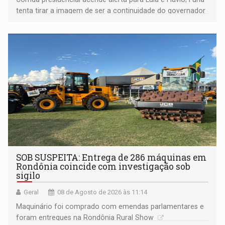
tenta tirar a imagem de ser a continuidade do governador
Marcos Rocha; ex-prefeito Hildon Chaves parece ainda
não ter entrado no modo eleição; ABAV faz evento em
Porto Velho
SOB SUSPEITA: Entrega de 286 máquinas em
Rondônia coincide com investigação sob
sigilo
Geral
08 de Agosto de 2026 às 11:14
Maquinário foi comprado com emendas parlamentares e
foram entregues na Rondônia Rural Show