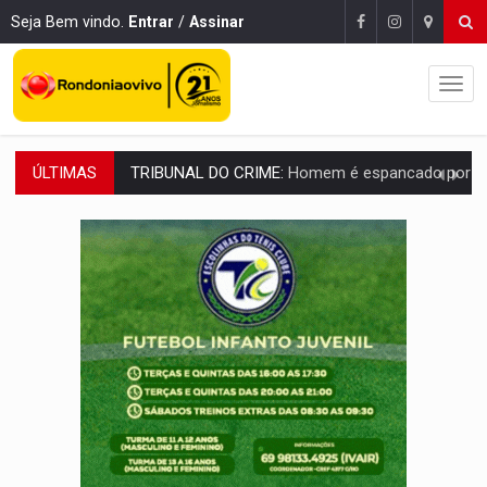
Seja Bem vindo.
Entrar
/
Assinar
ÚLTIMAS
VÍDEO:
Perseguição é registrada no shopping após colombiana furtar ce
LUDOPATIA:
Apostas online começam a afetar produtividade e rotina
REFLORESTAMENTO:
Plantar árvores não será mais suficiente para comprov
OVNIS NA LUA:
Cientistas alertam para possível base secreta no satélite n
ACABOU COM PEUGEOT:
Incêndio destrói carro que era rebocado para oficina no
VÍDEO:
Ladrão é filmado furtando moto na frente do bar 
BOLSAS DE PESQUISA:
Iniciativa Amazônia+10 lança chamada para fortalecer cadeia
MATERIAL:
Brasil tem grandes reservas de urânio, mas produz pouco e impo