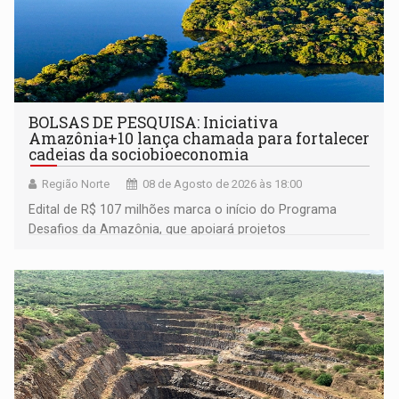
BOLSAS DE PESQUISA: Iniciativa
Amazônia+10 lança chamada para fortalecer
cadeias da sociobioeconomia
Região Norte
08 de Agosto de 2026 às 18:00
Edital de R$ 107 milhões marca o início do Programa
Desafios da Amazônia, que apoiará projetos
desenvolvidos por redes de pesquisa e inovação. A
submissão de pré-propostas poderá ser feita até 1º de
setembro