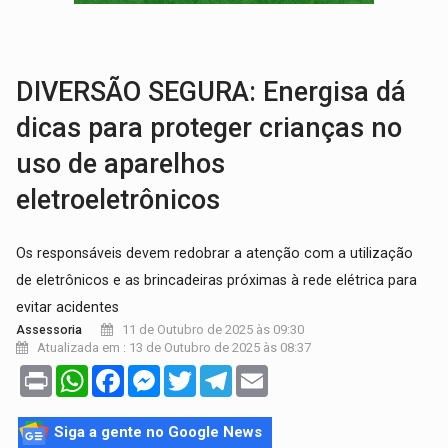
VÍDEO:
Armado com machado, homem ameaça matar sobrinha grávida e com
TRIBUNAL DO CRIME:
Homem é espancado por facção criminosa 
DIVERSÃO SEGURA: Energisa dá
dicas para proteger crianças no
uso de aparelhos
eletroeletrônicos
Os responsáveis devem redobrar a atenção com a utilização
de eletrônicos e as brincadeiras próximas à rede elétrica para
evitar acidentes
11 de Outubro de 2025 às 09:30
Assessoria
Atualizada em : 13 de Outubro de 2025 às 08:37
Print
WhatsApp
Facebook
Messenger
Twitter
Telegram
Email
Siga a gente no Google News