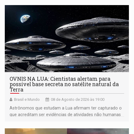
OVNIS NA LUA: Cientistas alertam para
possível base secreta no satélite natural da
Terra
Brasil e Mundo
08 de Agosto de 2026 às 19:00
Astrônomos que estudam a Lua afirmam ter capturado o
que acreditam ser evidências de atividades não humanas
tecnologicamente avançadas (OVNIs) na Lua e em sua
órbita