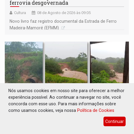
ferrovia desgovernada
Cultura
08 de Agosto de 2026 às 09:05
Novo livro faz registro documental da Estrada de Ferro
Madeira-Mamoré (EFMM)
Nós usamos cookies em nosso site para oferecer a melhor
experiência possível. Ao continuar a navegar no site, você
concorda com esse uso. Para mais informações sobre
como usamos cookies, veja nossa
Política de Cookies
EXTENSÃO DE DANOS: Ferroviários pedem
ao Iphan recuperação de área atingida por
Continuar
erosão na EFMM