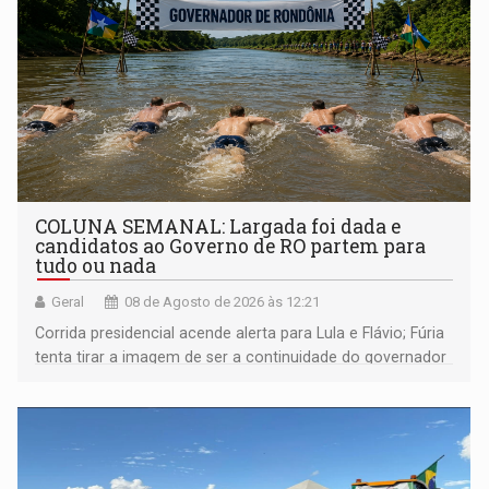
COLUNA SEMANAL: Largada foi dada e
candidatos ao Governo de RO partem para
tudo ou nada
Geral
08 de Agosto de 2026 às 12:21
Corrida presidencial acende alerta para Lula e Flávio; Fúria
tenta tirar a imagem de ser a continuidade do governador
Marcos Rocha; ex-prefeito Hildon Chaves parece ainda
não ter entrado no modo eleição; ABAV faz evento em
Porto Velho