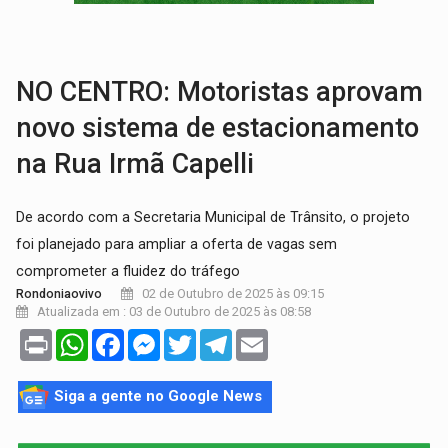
TRANSPORTE DE ARROZ:
MPF assegura cumprimento da legislação sobre transporte d
DEEPFAKE:
Sancionada lei contra violência sexual infantil na inte
NO CENTRO: Motoristas aprovam
novo sistema de estacionamento
na Rua Irmã Capelli
De acordo com a Secretaria Municipal de Trânsito, o projeto
foi planejado para ampliar a oferta de vagas sem
comprometer a fluidez do tráfego
02 de Outubro de 2025 às 09:15
Rondoniaovivo
Atualizada em : 03 de Outubro de 2025 às 08:58
Print
WhatsApp
Facebook
Messenger
Twitter
Telegram
Email
Siga a gente no Google News