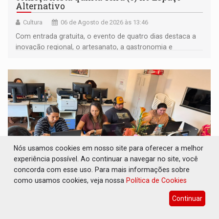
Alternativo
Cultura
06 de Agosto de 2026 às 13:46
Com entrada gratuita, o evento de quatro dias destaca a
inovação regional, o artesanato, a gastronomia e
promove a feira de adoção responsável de animais
Nós usamos cookies em nosso site para oferecer a melhor
experiência possível. Ao continuar a navegar no site, você
concorda com esse uso. Para mais informações sobre
como usamos cookies, veja nossa
Política de Cookies
FORTALECIMENTO: Contratação de novos
servidores reforça equipes do Cad Único nos
Continuar
Cras de PVH