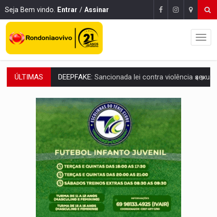
Seja Bem vindo.
Entrar
/
Assinar
ÚLTIMAS
COLEGIADO:
Brasil e Rússia discutem energia nuclear, defesa e ciênc
URGENTE:
Colisão entre caminhão e carro deixa quatro mortos e um em est
ENCONTRO:
Amazônia Negra ganha projeção nacional com participação de M
PREVISÃO:
Porto Velho tem chances de chuvas isoladas nesta se
SINDICATOS UNIDOS:
Assembleia Geral delibera greve da educação municip
PROCESSO SELETIVO:
Rondoniaovivo abre oficina de Comunicação com oportunidade
AGOSTO LILÁS:
MPRO lança de portal e promove reflexão sobre trajetória da Le
REGULARIZAÇÃO:
Refis 2026 segue até o fim do ano para regulariz