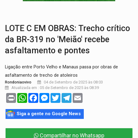
TRÁGICO:
Pai do 'Xandy Motocross' morre em acidente
VÍDEO:
Motorista de caminhonete morre preso às ferragens em colisão com
LOTE C EM OBRAS: Trecho crítico
da BR-319 no 'Meião' recebe
asfaltamento e pontes
Ligação entre Porto Velho e Manaus passa por obras de
asfaltamento de trecho de atoleiros
04 de Setembro de 2025 às 08:03
Rondoniaovivo
Atualizada em : 05 de Setembro de 2025 às 08:39
Print
WhatsApp
Facebook
Messenger
Twitter
Telegram
Email
Siga a gente no Google News
Compartilhar no Whatsapp