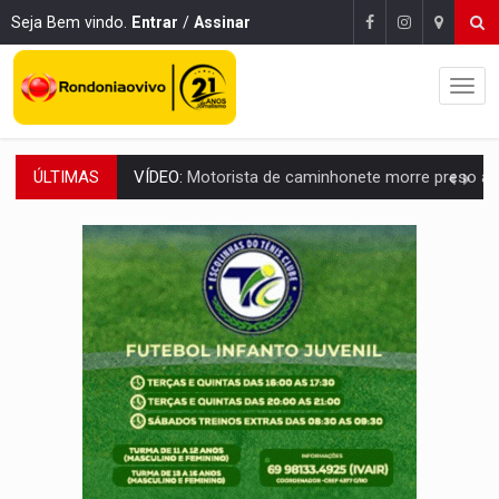
Seja Bem vindo.
Entrar
/
Assinar
ÚLTIMAS
LAZER:
Seis lugares gratuitos para aproveitar o fim de semana e
VÍDEO:
FTICCO e Força Tática prendem membro do CV com arma e drogas em
INCLUSÃO:
Prefeitura fortalece parceria com a APAE para ampliar ações v
DEFESA:
Exército testa inovações no combate a drones durante exerc
TEMAS SOCIOAMBIENTAIS:
Em Itapuã do Oeste, CINEMAZÔNIA leva cinema amazônico 
PREVISÃO:
Interior de Rondônia terá sábado (8) de calor intenso
INFRAESTRUTURA:
Após quase 30 anos de espera, asfalto chega ao bairr
A ILHA:
Coreografia de Rondônia estreia na programação do Festival de Dan