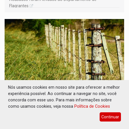
Flagrantes
Nós usamos cookies em nosso site para oferecer a melhor
BAIRRO TEIXEIRÃO: MPF cobra
experiência possível. Ao continuar a navegar no site, você
regularização fundiária da comunidade
Nova Colina
concorda com esse uso. Para mais informações sobre
como usamos cookies, veja nossa
Política de Cookies
Geral
07 de Agosto de 2026 às 11:08
Continuar
Após atuação do órgão, prefeitura pediu à União a
doação de área federal para o município, o que permitirá