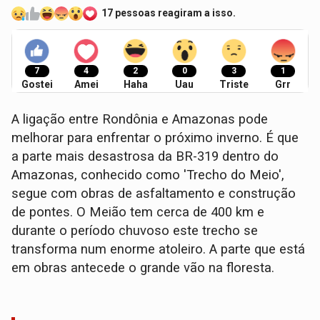
17 pessoas reagiram a isso.
7
4
2
0
3
1
Gostei
Amei
Haha
Uau
Triste
Grr
A ligação entre Rondônia e Amazonas pode
melhorar para enfrentar o próximo inverno. É que
a parte mais desastrosa da BR-319 dentro do
Amazonas, conhecido como 'Trecho do Meio',
segue com obras de asfaltamento e construção
de pontes. O Meião tem cerca de 400 km e
durante o período chuvoso este trecho se
transforma num enorme atoleiro. A parte que está
em obras antecede o grande vão na floresta.