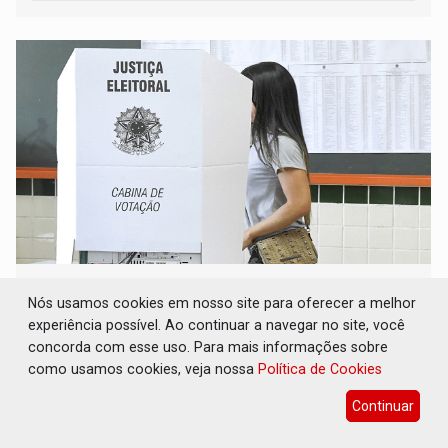
ELAS DECIDEM: Mulheres são maioria e
representam 52% do eleitorado de Rondônia
Nós usamos cookies em nosso site para oferecer a melhor
em 2026
experiência possível. Ao continuar a navegar no site, você
concorda com esse uso. Para mais informações sobre
Eleições 2026
08 de Agosto de 2026 às 08:00
como usamos cookies, veja nossa
Política de Cookies
A composição etária do eleitorado rondoniense também
indica forte concentração nas faixas adultas
Continuar