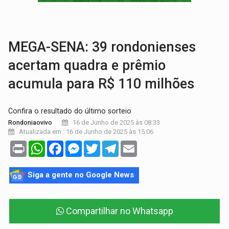
VÍDEO:
Perseguição é registrada no shopping após colombiana furtar ce
LUDOPATIA:
Apostas online começam a afetar produtividade e rotina
MEGA-SENA: 39 rondonienses
acertam quadra e prêmio
acumula para R$ 110 milhões
Confira o resultado do último sorteio
16 de Junho de 2025 às 08:33
Rondoniaovivo
Atualizada em : 16 de Junho de 2025 às 15:06
Print
WhatsApp
Facebook
Messenger
Twitter
Telegram
Email
Siga a gente no Google News
Compartilhar no Whatsapp