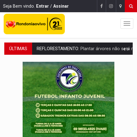
Seja Bem vindo.
Entrar
/
Assinar
ÚLTIMAS
REFLORESTAMENTO:
Plantar árvores não será mais suficiente para comprov
OVNIS NA LUA:
Cientistas alertam para possível base secreta no satélite n
ACABOU COM PEUGEOT:
Incêndio destrói carro que era rebocado para oficina no
VÍDEO:
Ladrão é filmado furtando moto na frente do bar 
BOLSAS DE PESQUISA:
Iniciativa Amazônia+10 lança chamada para fortalecer cadeia
MATERIAL:
Brasil tem grandes reservas de urânio, mas produz pouco e impo
VÍDEO:
Serpente capturada na fábrica da Coca-Cola é devolvid
HOMENAGEM:
Cientistas cassados pelo AI-5 se tornam pesquisadores emér