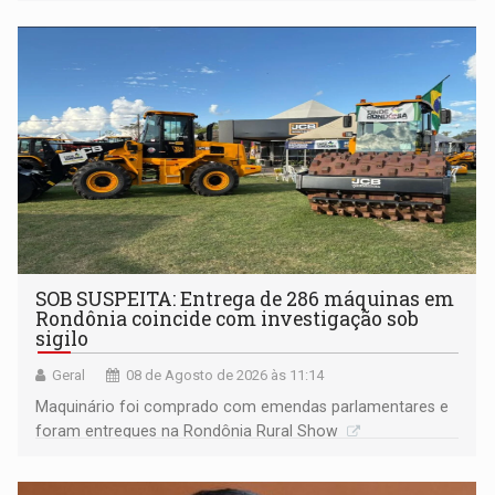
Marcos Rocha; ex-prefeito Hildon Chaves parece ainda
não ter entrado no modo eleição; ABAV faz evento em
Porto Velho
SOB SUSPEITA: Entrega de 286 máquinas em
Rondônia coincide com investigação sob
sigilo
Geral
08 de Agosto de 2026 às 11:14
Maquinário foi comprado com emendas parlamentares e
foram entregues na Rondônia Rural Show