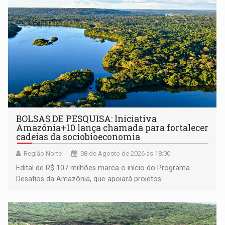
BOLSAS DE PESQUISA: Iniciativa
Amazônia+10 lança chamada para fortalecer
cadeias da sociobioeconomia
Região Norte
08 de Agosto de 2026 às 18:00
Edital de R$ 107 milhões marca o início do Programa
Desafios da Amazônia, que apoiará projetos
desenvolvidos por redes de pesquisa e inovação. A
submissão de pré-propostas poderá ser feita até 1º de
setembro