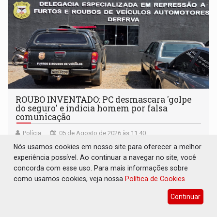
ROUBO INVENTADO: PC desmascara 'golpe
do seguro' e indicia homem por falsa
comunicação
Polícia
05 de Agosto de 2026 às 11:40
Dono do veículo irá responder criminalmente
Nós usamos cookies em nosso site para oferecer a melhor
experiência possível. Ao continuar a navegar no site, você
concorda com esse uso. Para mais informações sobre
como usamos cookies, veja nossa
Política de Cookies
Continuar