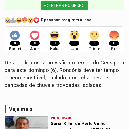
ENTRAR NO GRUPO
0 pessoas reagiram a isso.
0
0
0
0
0
0
Gostei
Amei
Haha
Uau
Triste
Grr
De acordo com a previsão do tempo do Censipam
para este domingo (6), Rondônia deve ter tempo
ameno e instável, nublado, com chances de
pancadas de chuva e trovoadas isoladas.
Veja mais
PROCURADO
Serial Killer de Porto Velho