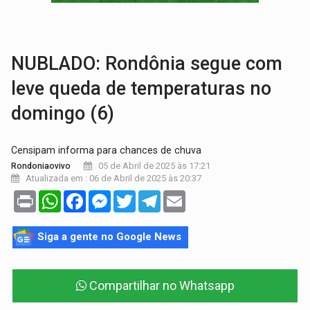
GRAVE:
Homem é esfaqueado no peito durante briga ent
VÍDEO:
Denarc e Receita Federal apreendem 12 kg de skunk e arma que iam
NUBLADO: Rondônia segue com
leve queda de temperaturas no
domingo (6)
Censipam informa para chances de chuva
05 de Abril de 2025 às 17:21
Rondoniaovivo
Atualizada em : 06 de Abril de 2025 às 20:37
Print
WhatsApp
Facebook
Messenger
Twitter
Telegram
Email
Siga a gente no Google News
Compartilhar no Whatsapp