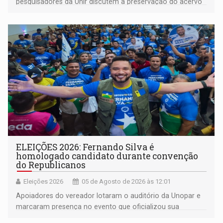
pesquisadores da Unir discutem a preservação do acervo
do século 20 e o legado de Sílvio Tendler, que defendia a
memória como bússola para o futuro
ELEIÇÕES 2026: Fernando Silva é
homologado candidato durante convenção
do Republicanos
Eleições 2026
05 de Agosto de 2026 às 12:01
Apoiadores do vereador lotaram o auditório da Unopar e
marcaram presença no evento que oficializou sua
candidatura para as eleições de 2026