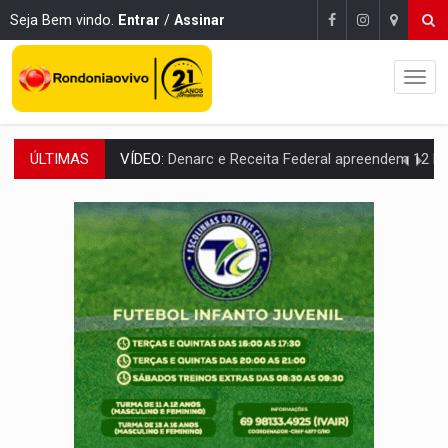
Seja Bem vindo.
Entrar
/
Assinar
ÚLTIMAS
OPERAÇÃO DA PC:
Membros do CV são presos com armas e drogas após c
ENTRADA GRATUITA:
Espetáculo As Marias Somos Nós será apresen
VÍDEO:
Três são presos após furto de motocicleta em frente
CELEBRAÇÃO:
Cerejeiras completa 43 anos de emancipação com progra
SAÚDE:
Anvisa desmente boato sobre presença de plástico ou petr
VÍDEO:
Pitbulls fogem de residência e atacam casal de idosos 
AÇÃO CONJUNTA:
Forças policiais apreendem cerca de 1kg de our
PF ESTÁ APURANDO:
Flávio Bolsonaro escolhe Alfredo Gaspar como vice, alvo de d