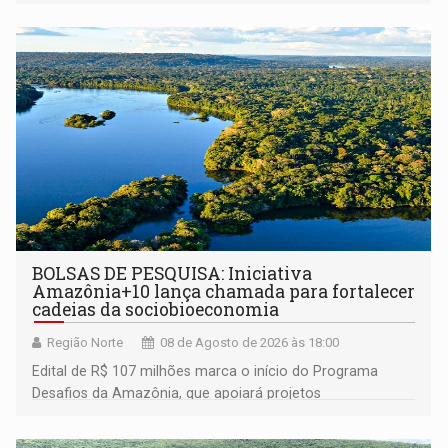
BOLSAS DE PESQUISA: Iniciativa
Amazônia+10 lança chamada para fortalecer
cadeias da sociobioeconomia
Região Norte
08 de Agosto de 2026 às 18:00
Edital de R$ 107 milhões marca o início do Programa
Desafios da Amazônia, que apoiará projetos
desenvolvidos por redes de pesquisa e inovação. A
submissão de pré-propostas poderá ser feita até 1º de