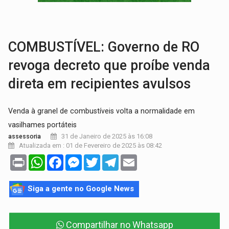
VÍDEO:
Perseguição é registrada no shopping após colombiana furtar ce
LUDOPATIA:
Apostas online começam a afetar produtividade e rotina
COMBUSTÍVEL: Governo de RO
revoga decreto que proíbe venda
direta em recipientes avulsos
Venda à granel de combustíveis volta a normalidade em
vasilhames portáteis
31 de Janeiro de 2025 às 16:08
assessoria
Atualizada em : 01 de Fevereiro de 2025 às 08:42
Print
WhatsApp
Facebook
Messenger
Twitter
Telegram
Email
Siga a gente no Google News
Compartilhar no Whatsapp