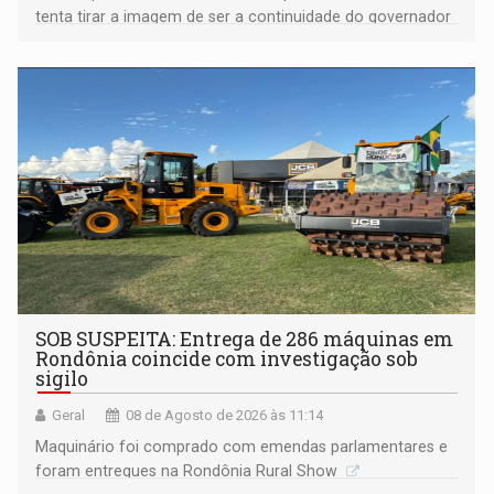
tenta tirar a imagem de ser a continuidade do governador
Marcos Rocha; ex-prefeito Hildon Chaves parece ainda
não ter entrado no modo eleição; ABAV faz evento em
Porto Velho
SOB SUSPEITA: Entrega de 286 máquinas em
Rondônia coincide com investigação sob
sigilo
Geral
08 de Agosto de 2026 às 11:14
Maquinário foi comprado com emendas parlamentares e
foram entregues na Rondônia Rural Show