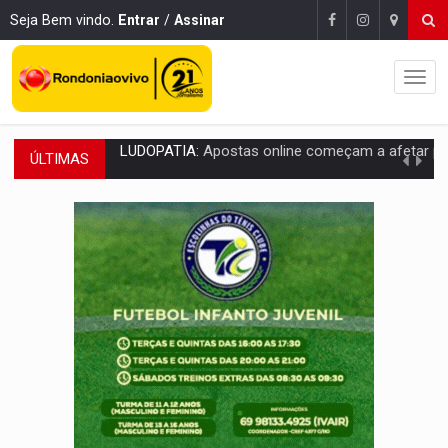
Seja Bem vindo.
Entrar
/
Assinar
ÚLTIMAS
REFLORESTAMENTO:
Plantar árvores não será mais suficiente para comprov
OVNIS NA LUA:
Cientistas alertam para possível base secreta no satélite n
ACABOU COM PEUGEOT:
Incêndio destrói carro que era rebocado para oficina no
VÍDEO:
Ladrão é filmado furtando moto na frente do bar 
BOLSAS DE PESQUISA:
Iniciativa Amazônia+10 lança chamada para fortalecer cadeia
MATERIAL:
Brasil tem grandes reservas de urânio, mas produz pouco e impo
VÍDEO:
Serpente capturada na fábrica da Coca-Cola é devolvid
HOMENAGEM:
Cientistas cassados pelo AI-5 se tornam pesquisadores emér