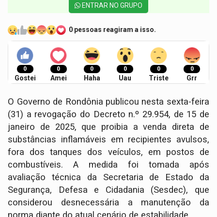
ENTRAR NO GRUPO
0 pessoas reagiram a isso.
0
0
0
0
0
0
Gostei
Amei
Haha
Uau
Triste
Grr
O Governo de Rondônia publicou nesta sexta-feira
(31) a revogação do Decreto n.º 29.954, de 15 de
janeiro de 2025, que proibia a venda direta de
substâncias inflamáveis em recipientes avulsos,
fora dos tanques dos veículos, em postos de
combustíveis. A medida foi tomada após
avaliação técnica da Secretaria de Estado da
Segurança, Defesa e Cidadania (Sesdec), que
considerou desnecessária a manutenção da
norma diante do atual cenário de estabilidade.