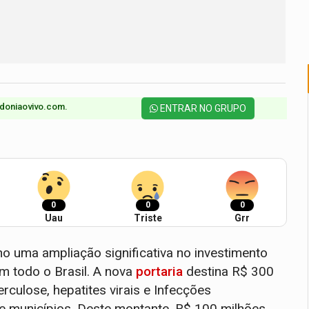
doniaovivo.com.​
ENTRAR NO GRUPO
0
0
0
Uau
Triste
Grr
ho uma ampliação significativa no investimento
m todo o Brasil. A nova
portaria
destina R$ 300
rculose, hepatites virais e Infecções
e municípios. Deste montante, R$ 100 milhões