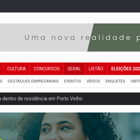
CULTURA
CONCURSOS
GERAL
LISTÃO
ELEIÇÕES 20
IS
DESTAQUES EMPRESARIAIS
EVENTOS
VÍDEOS
ENQUETES
OBIT
 dentro de residência em Porto Velho
acidente na BR-364 duas semanas após condenação do matador 
eleitorais concentram 53,7% dos votos de Rondônia
candidatos ao Governo de RO partem para tudo ou nada