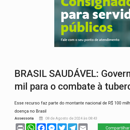
SOB SUSPEITA:
Entrega de 286 máquinas
ARTIGO:
Reter até 50% no distrato imobil
DO HOSPITAL AO CAMPO:
Veja as mais 
EXPANSÃO:
Grupo Nova Era amplia pres
ROTA GLOBAL:
PCC amplia presença inter
LEVANTAMENTO:
Brasil tem uma história
BRASIL SAUDÁVEL: Governo
mil para o combate à tube
Esse recurso faz parte do montante nacional de R$ 100 mil
doença no Brasil
Assessoria
08 de Agosto de 2024 às 08:43
Print
WhatsApp
Facebook
Messenger
Twitter
Telegram
Email
Compartilhar