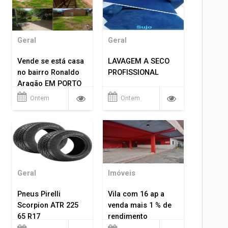
Geral
Geral
Vende se está casa
LAVAGEM A SECO
no bairro Ronaldo
PROFISSIONAL
Aragão EM PORTO
VELHO RO.
Ontem
Ontem
Geral
Imóveis
Pneus Pirelli
Vila com 16 ap a
Scorpion ATR 225
venda mais 1 % de
65 R17
rendimento