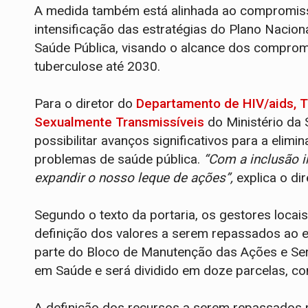
A medida também está alinhada ao compromiss
intensificação das estratégias do Plano Nacio
Saúde Pública, visando o alcance dos comprom
tuberculose até 2030.
Para o diretor do
Departamento de HIV/aids, T
Sexualmente Transmissíveis
do Ministério da 
possibilitar avanços significativos para a eli
problemas de saúde pública.
“Com a inclusão i
expandir o nosso leque de ações”,
explica o dir
Segundo o texto da portaria, os gestores locai
definição dos valores a serem repassados ao e
parte do Bloco de Manutenção das Ações e Ser
em Saúde e será dividido em doze parcelas, com
A definição dos recursos a serem repassados p