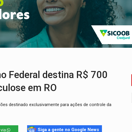
 em Rondônia coincide com investigação sob sigilo
iário é legal, mas não pode ser automático
de 200 ações de Marcos Rogério para Rondônia
ença em PVH e transforma Aramix em Super Nova Era
nacional e transforma Brasil em corredor da cocaína
 marcada por guerras, revoltas e conflitos sangrentos
 Federal destina R$ 700
rculose em RO
hões destinado exclusivamente para ações de controle da
Siga a gente no Google News
 via