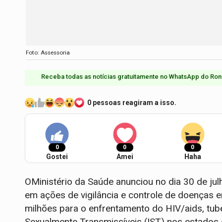
Foto: Assessoria
Receba todas as notícias gratuitamente no WhatsApp do Ron
0 pessoas reagiram a isso.
0
0
0
Gostei
Amei
Haha
OMinistério da Saúde anunciou no dia 30 de jul
em ações de vigilância e controle de doenças e
milhões para o enfrentamento do HIV/aids, tube
Sexualmente Transmissíveis (IST) nos estados 