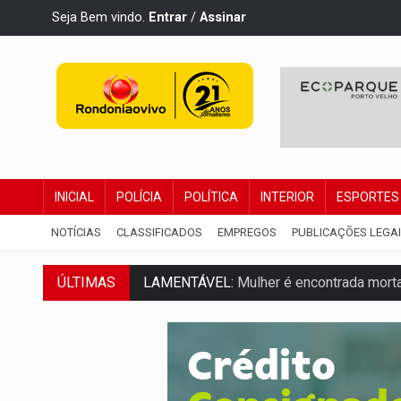
Seja Bem vindo.
Entrar
/
Assinar
INICIAL
POLÍCIA
POLÍTICA
INTERIOR
ESPORTES
NOTÍCIAS
CLASSIFICADOS
EMPREGOS
PUBLICAÇÕES LEGA
ÚLTIMAS
LAMENTÁVEL:
Mulher é encontrada morta
'XANDY DO MOTOCROSS':
Pai morre em 
PESO DO VOTO:
Cinco maiores colégios 
COLUNA SEMANAL:
Largada foi dada e 