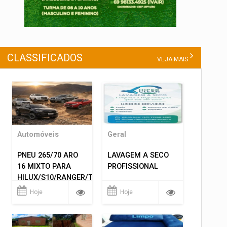
CLASSIFICADOS
VEJA MAIS
Automóveis
Geral
PNEU 265/70 ARO
LAVAGEM A SECO
16 MIXTO PARA
PROFISSIONAL
HILUX/S10/RANGER/TRITON
ETC... MONTAGEM
Hoje
Hoje
GRATIS 599,00