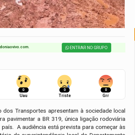
doniaovivo.com.​
ENTRAR NO GRUPO
0
0
0
Uau
Triste
Grr
io dos Transportes apresentam à sociedade local
ra pavimentar a BR 319, única ligação rodoviária
país. A audiência está prevista para começar às