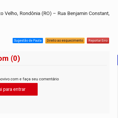
to Velho, Rondônia (RO) – Rua Benjamin Constant,
Sugestão de Pauta
Direito ao esquecimento
Reportar Erro
om (0)
ovivo.com e faça seu comentário
i para entrar