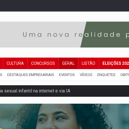
CULTURA
CONCURSOS
GERAL
LISTÃO
ELEIÇÕES 20
IS
DESTAQUES EMPRESARIAIS
EVENTOS
VÍDEOS
ENQUETES
OBIT
 sexual infantil na internet e via IA
rgia nuclear, defesa e ciência em Brasília
o deixa quatro mortos e um em estado grave na BR
ão nacional com participação de Marcela Bonfim