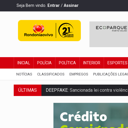
Seja Bem vindo.
Entrar
/
Assinar
INICIAL
POLÍCIA
POLÍTICA
INTERIOR
ESPORTES
NOTÍCIAS
CLASSIFICADOS
EMPREGOS
PUBLICAÇÕES LEGA
ÚLTIMAS
DEEPFAKE:
Sancionada lei contra violência
COLEGIADO:
Brasil e Rússia discutem ene
URGENTE:
Colisão entre caminhão e carr
ENCONTRO:
Amazônia Negra ganha projeç