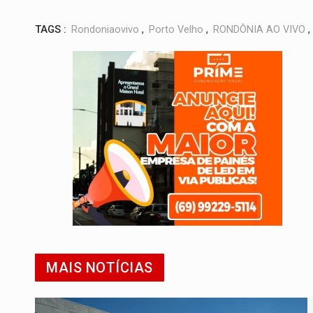
TAGS :
Rondoniaovivo
,
Porto Velho
,
RONDÔNIA AO VIVO
,
MAIS NOTÍCIAS