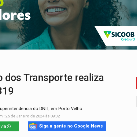
huvas isoladas nesta sexta-feira (7)
delibera greve da educação municipal em Porto Velho
e oficina de Comunicação com oportunidade de integrar equipe
romove reflexão sobre trajetória da Lei Maria da Penha
 fim do ano para regularização de débitos
umprimento da legislação sobre transporte de cargas por em
dos Transporte realiza
 319
Superintendência do DNIT, em Porto Velho
m : 25 de Janeiro de 2024 às 09:32
Siga a gente no Google News
 via