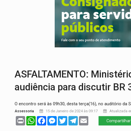
PREVISÃO:
Porto Velho tem chances de c
SINDICATOS UNIDOS:
Assembleia Geral 
PROCESSO SELETIVO:
Rondoniaovivo abr
AGOSTO LILÁS:
MPRO lança de portal e p
REGULARIZAÇÃO:
Refis 2026 segue até o
TRANSPORTE DE ARROZ:
MPF assegura c
ASFALTAMENTO: Ministério 
audiência para discutir BR
O encontro será às 09h30, desta terça(16), no auditório da 
Assessoria
15 de Janeiro de 2024 às 09:17
Atualizada e
Print
WhatsApp
Facebook
Messenger
Twitter
Telegram
Email
Compartilhar