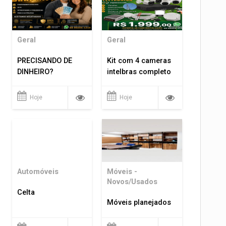
Geral
Geral
PRECISANDO DE
Kit com 4 cameras
DINHEIRO?
intelbras completo
Hoje
Hoje
Automóveis
Móveis -
Novos/Usados
Celta
Móveis planejados