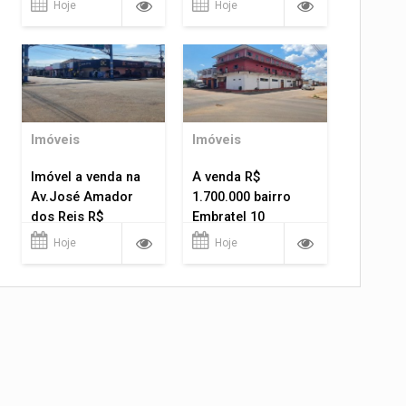
Hoje
Hoje
Imóveis
Imóveis
Imóvel a venda na
A venda R$
Av.José Amador
1.700.000 bairro
dos Reis R$
Embratel 10
1.400.000
apartamentos!
Hoje
Hoje