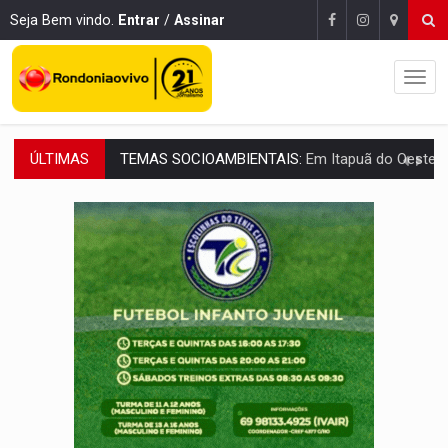
Seja Bem vindo.
Entrar
/
Assinar
ÚLTIMAS
PREVISÃO:
Interior de Rondônia terá sábado (8) de calor intenso
INFRAESTRUTURA:
Após quase 30 anos de espera, asfalto chega ao bairr
A ILHA:
Coreografia de Rondônia estreia na programação do Festival de Dan
ELEIÇÕES 2026:
Sgt. Mouza esclarece 'erro de digitação' em declaração de patrim
JUDICIÁRIO:
Sinjur parabeniza servidores pelo adicional de incentivo com ef
Publicação Legal:
AVISO DE LICITAÇÃO: Pregão Eletrônico Nº 12/2026
BR-364:
Polícia apreende mais de uma tonelada de drogas em fundo fal
EMOCIONE:
PRESENTES: Confira os sorteados na promoção de 