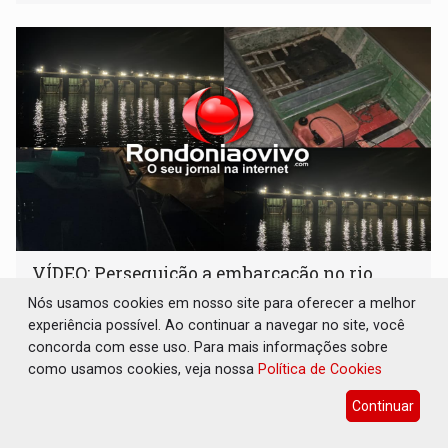
participantes. Às 17h, o evento terá o tradicional corte de
bolo e canto de parabéns dedicado aos pais
VÍDEO: Perseguição a embarcação no rio
Madeira termina com explosivos
Nós usamos cookies em nosso site para oferecer a melhor
apreendidos
experiência possível. Ao continuar a navegar no site, você
Polícia
07 de Agosto de 2026 às 09:45
concorda com esse uso. Para mais informações sobre
como usamos cookies, veja nossa
Política de Cookies
Ação ocorreu no âmbito da Operação Brasil Contra o
Crime Organizado
Continuar