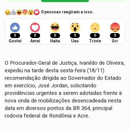
0 pessoas reagiram a isso.
0
0
0
0
0
0
Gostei
Amei
Haha
Uau
Triste
Grr
O Procurador-Geral de Justiça, Ivanildo de Oliveira,
expediu na tarde desta sexta-feira (18/11)
recomendação dirigida ao Governador do Estado
em exercício, José Jordan, solicitando
providências urgentes a serem adotadas frente à
nova onda de mobilizações desencadeada nesta
data em diversos pontos da BR 364, principal
rodovia federal de Rondônia e Acre.