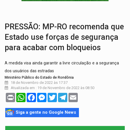
DEFESA:
Exército testa inovações no combate a drones durante exerc
TEMAS SOCIOAMBIENTAIS:
Em Itapuã do Oeste, CINEMAZÔNIA leva cinema amazônico 
PRESSÃO: MP-RO recomenda que
Estado use forças de segurança
para acabar com bloqueios
A medida visa ainda garantir a livre circulação e a segurança
dos usuários das estradas
Ministério Público do Estado de Rondônia
18 de Novembro de 2022 às 17:37
Atualizada em : 19 de Novembro de 2022 às 08:50
Print
WhatsApp
Facebook
Messenger
Twitter
Telegram
Email
Siga a gente no Google News