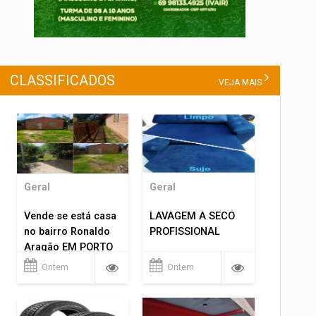
CLASSIFICADOS
VEJA MAIS
Geral
Geral
Vende se está casa
LAVAGEM A SECO
no bairro Ronaldo
PROFISSIONAL
Aragão EM PORTO
VELHO RO.
Ontem
Ontem