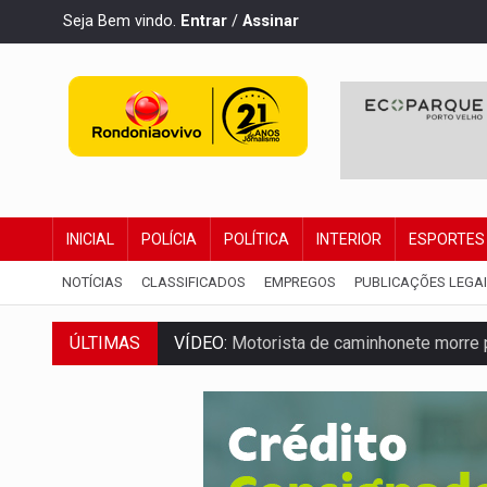
Seja Bem vindo.
Entrar
/
Assinar
INICIAL
POLÍCIA
POLÍTICA
INTERIOR
ESPORTES
NOTÍCIAS
CLASSIFICADOS
EMPREGOS
PUBLICAÇÕES LEGA
ÚLTIMAS
LAZER:
Seis lugares gratuitos para apro
VÍDEO:
FTICCO e Força Tática prendem 
INCLUSÃO:
Prefeitura fortalece parceri
DEFESA:
Exército testa inovações no com