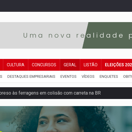
CULTURA
CONCURSOS
GERAL
LISTÃO
ELEIÇÕES 20
IS
DESTAQUES EMPRESARIAIS
EVENTOS
VÍDEOS
ENQUETES
OBIT
veitar o fim de semana em Porto Velho
membro do CV com arma e drogas em boca de fumo
a com a APAE para ampliar ações voltadas a PCD's
bate a drones durante exercício antiaéreo