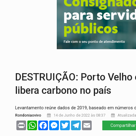
TEMAS SOCIOAMBIENTAIS:
Em Itapuã d
PREVISÃO:
Interior de Rondônia terá sáb
INFRAESTRUTURA:
Após quase 30 anos d
A ILHA:
Coreografia de Rondônia estreia 
TRÁGICO:
Pai do 'Xandy Motocross' mor
VÍDEO:
Motorista de caminhonete morre p
DESTRUIÇÃO: Porto Velho é
libera carbono no país
Levantamento reúne dados de 2019, baseado em números d
Rondoniaovivo
14 de Junho de 2022 às 08:37
Atualizada
Print
WhatsApp
Facebook
Messenger
Twitter
Telegram
Email
Compartilhar