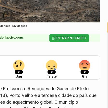
e Manaus - Divulgação
doniaovivo.com.​
ENTRAR NO GRUPO
0
0
0
Uau
Triste
Grr
e Emissões e Remoções de Gases de Efeito
13), Porto Velho é a terceira cidade do país que
res do aquecimento global. O município