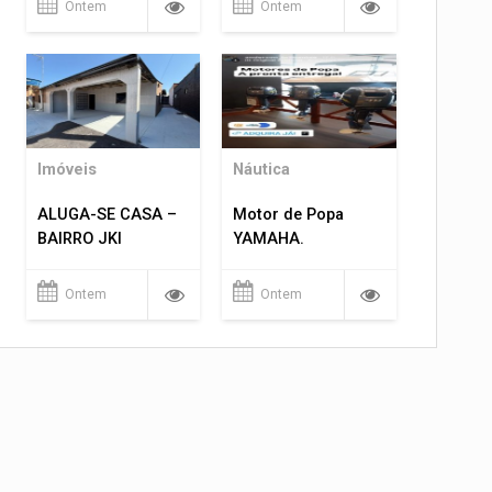
Ontem
Ontem
Imóveis
Náutica
ALUGA-SE CASA –
Motor de Popa
BAIRRO JKI
YAMAHA.
Ontem
Ontem