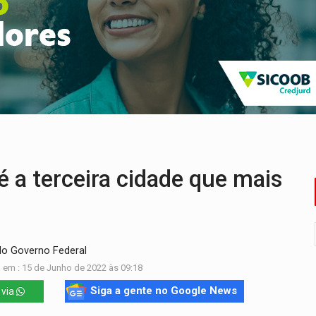
o Oeste, CINEMAZÔNIA leva cinema amazônico a estudantes na
ado (8) de calor intenso e tempo firme
e espera, asfalto chega ao bairro Nova Esperança
na programação do Festival de Dança de Joinville
re em acidente na BR-364
reso às ferragens em colisão com carreta na BR
 a terceira cidade que mais
o Governo Federal
 em : 15 de Junho de 2022 às 09:18
Siga a gente no Google News
 via