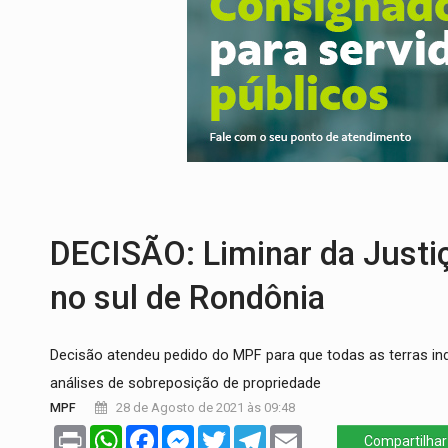
TEMAS SOCIOAMBIENTAIS:
Em Itapuã d
PREVISÃO:
Interior de Rondônia terá sáb
INFRAESTRUTURA:
Após quase 30 anos d
A ILHA:
Coreografia de Rondônia estreia 
TRÁGICO:
Pai do 'Xandy Motocross' mor
VÍDEO:
Motorista de caminhonete morre p
DECISÃO: Liminar da Justiç
no sul de Rondônia
Decisão atendeu pedido do MPF para que todas as terras i
análises de sobreposição de propriedade
MPF
28 de Agosto de 2021 às 09:48
Print
WhatsApp
Facebook
Messenger
Twitter
Telegram
Email
Compartilhar