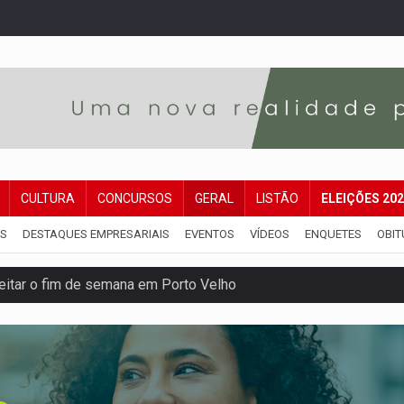
CULTURA
CONCURSOS
GERAL
LISTÃO
ELEIÇÕES 20
IS
DESTAQUES EMPRESARIAIS
EVENTOS
VÍDEOS
ENQUETES
OBIT
veitar o fim de semana em Porto Velho
membro do CV com arma e drogas em boca de fumo
a com a APAE para ampliar ações voltadas a PCD's
bate a drones durante exercício antiaéreo