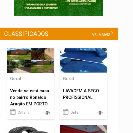
CLASSIFICADOS
VEJA MAIS
Geral
Geral
Vende se está casa
LAVAGEM A SECO
no bairro Ronaldo
PROFISSIONAL
Aragão EM PORTO
VELHO RO.
Ontem
Ontem