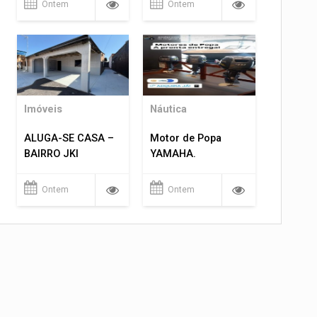
Ontem
Ontem
Imóveis
Náutica
ALUGA-SE CASA –
Motor de Popa
BAIRRO JKI
YAMAHA.
Ontem
Ontem