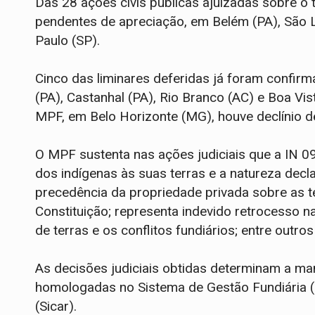
Das 28 ações civis públicas ajuizadas sobre o 
pendentes de apreciação, em Belém (PA), São L
Paulo (SP).
Cinco das liminares deferidas já foram confir
(PA), Castanhal (PA), Rio Branco (AC) e Boa Vis
MPF, em Belo Horizonte (MG), houve declínio 
O MPF sustenta nas ações judiciais que a IN 09/
dos indígenas às suas terras e a natureza decl
precedência da propriedade privada sobre as te
Constituição; representa indevido retrocesso n
de terras e os conflitos fundiários; entre outro
As decisões judiciais obtidas determinam a ma
homologadas no Sistema de Gestão Fundiária (
(Sicar).