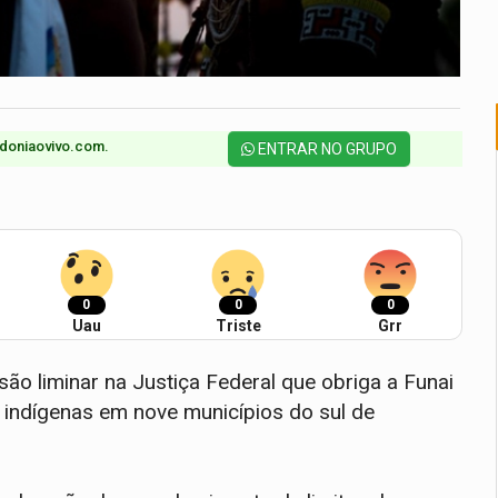
doniaovivo.com.​
ENTRAR NO GRUPO
0
0
0
Uau
Triste
Grr
são liminar na Justiça Federal que obriga a Funai
s indígenas em nove municípios do sul de