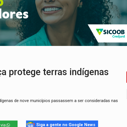
o Oeste, CINEMAZÔNIA leva cinema amazônico a estudantes na
ado (8) de calor intenso e tempo firme
e espera, asfalto chega ao bairro Nova Esperança
na programação do Festival de Dança de Joinville
re em acidente na BR-364
reso às ferragens em colisão com carreta na BR
a protege terras indígenas
ndígenas de nove municípios passassem a ser consideradas nas
Siga a gente no Google News
 via