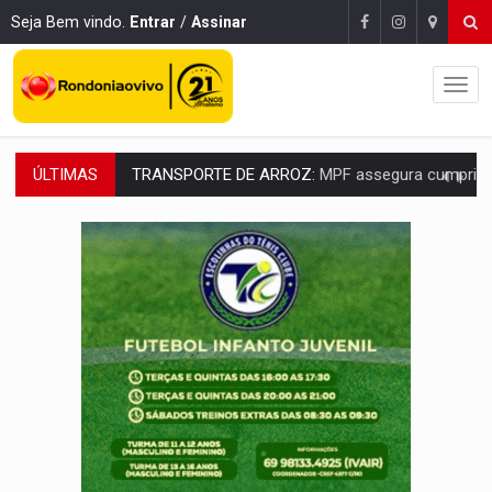
Seja Bem vindo.
Entrar
/
Assinar
ÚLTIMAS
DEEPFAKE:
Sancionada lei contra violência sexual infantil na inte
COLEGIADO:
Brasil e Rússia discutem energia nuclear, defesa e ciênc
URGENTE:
Colisão entre caminhão e carro deixa quatro mortos e um em est
ENCONTRO:
Amazônia Negra ganha projeção nacional com participação de M
PREVISÃO:
Porto Velho tem chances de chuvas isoladas nesta se
SINDICATOS UNIDOS:
Assembleia Geral delibera greve da educação municip
PROCESSO SELETIVO:
Rondoniaovivo abre oficina de Comunicação com oportunidade
AGOSTO LILÁS:
MPRO lança de portal e promove reflexão sobre trajetória da Le