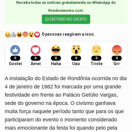
Receba todas as notícias gratuitamente no WhatsApp do
Rondoniaovivo.com.​
ENTRAR NO GRUPO
0 pessoas reagiram a isso.
0
0
0
0
0
0
Gostei
Amei
Haha
Uau
Triste
Grr
A instalação do Estado de Rondônia ocorrida no dia
4 de janeiro de 1982 foi marcada por uma grande
festividade em frente ao Palácio Getúlio Vargas,
sede do governo na época. O civismo ganhava
muita força naquele período tanto que para os que
participaram do evento o momento considerado
mais emocionante da festa foi quando pelo pela