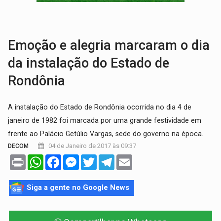
TRAGÉDIA:
Sobe para cinco o número de mortos em colisão entre carreta e Fia
TRANSPORTE DE ARROZ:
MPF assegura cumprimento da legislação sobre transporte d
Emoção e alegria marcaram o dia
da instalação do Estado de
Rondônia
A instalação do Estado de Rondônia ocorrida no dia 4 de
janeiro de 1982 foi marcada por uma grande festividade em
frente ao Palácio Getúlio Vargas, sede do governo na época.
04 de Janeiro de 2017 às 09:37
DECOM
Print
WhatsApp
Facebook
Messenger
Twitter
Telegram
Email
Siga a gente no Google News