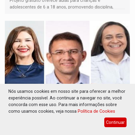
Projeto gratuito oferece aulas para crianças e
adolescentes de 6 a 18 anos, promovendo disciplina,
inclusão e desenvolvimento por meio do esporte
Nós usamos cookies em nosso site para oferecer a melhor
CLUBE DOS R$ 00,00: 21 candidatos declaram
experiência possível. Ao continuar a navegar no site, você
patrimônio zero em Rondônia nas eleições
concorda com esse uso. Para mais informações sobre
de 2026
como usamos cookies, veja nossa
Política de Cookies
Eleições 2026
06 de Agosto de 2026 às 14:45
Continuar
Entre os postulantes sem bens declarados à Justiça
Eleitoral estão ocupantes de cargos públicos, como a