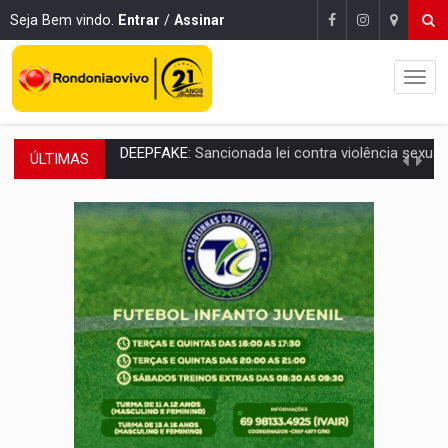
Seja Bem vindo.
Entrar
/
Assinar
ÚLTIMAS
COLEGIADO:
Brasil e Rússia discutem energia nuclear, defesa e ciênc
URGENTE:
Colisão entre caminhão e carro deixa quatro mortos e um em est
ENCONTRO:
Amazônia Negra ganha projeção nacional com participação de M
PREVISÃO:
Porto Velho tem chances de chuvas isoladas nesta se
SINDICATOS UNIDOS:
Assembleia Geral delibera greve da educação municip
PROCESSO SELETIVO:
Rondoniaovivo abre oficina de Comunicação com oportunidade
AGOSTO LILÁS:
MPRO lança de portal e promove reflexão sobre trajetória da Le
REGULARIZAÇÃO:
Refis 2026 segue até o fim do ano para regulariz