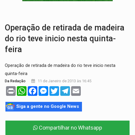
TRANSPORTE DE ARROZ:
MPF assegura cumprimento da legislação sobre transporte d
DEEPFAKE:
Sancionada lei contra violência sexual infantil na inte
Operação de retirada de madeira
do rio teve inicio nesta quinta-
feira
Operação de retirada de madeira do rio teve inicio nesta
quinta-feira
11 de Janeiro de 2013 às 16:45
Da Redação
Print
WhatsApp
Facebook
Messenger
Twitter
Telegram
Email
Siga a gente no Google News
Compartilhar no Whatsapp