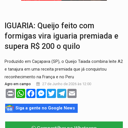
EDUCAÇÃO:
Corumbiara lidera Ideb 2025 entre redes municipai
COMPETIÇÕES:
Joer 2026 inicia fases regionais e reúne mais de 7,3 mil
IGUARIA: Queijo feito com
formigas vira iguaria premiada e
supera R$ 200 o quilo
Produzido em Caçapava (SP), o Queijo Taiada combina leite A2
e tanajura em uma receita premiada que já conquistou
reconhecimento na França e no Peru
27 de Junho de 2026 às 12:00
Agro em campo
Print
WhatsApp
Facebook
Messenger
Twitter
Telegram
Email
Siga a gente no Google News