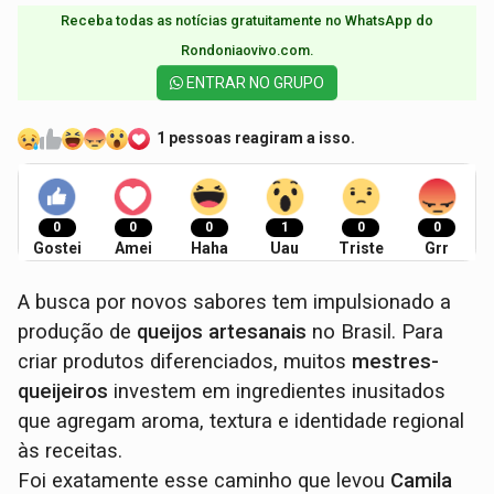
Receba todas as notícias gratuitamente no WhatsApp do
Rondoniaovivo.com.​
ENTRAR NO GRUPO
1 pessoas reagiram a isso.
0
0
0
1
0
0
Gostei
Amei
Haha
Uau
Triste
Grr
A busca por novos sabores tem impulsionado a
produção de
queijos artesanais
no Brasil. Para
criar produtos diferenciados, muitos
mestres-
queijeiros
investem em ingredientes inusitados
que agregam aroma, textura e identidade regional
às receitas.
Foi exatamente esse caminho que levou
Camila