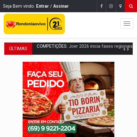
Seja Bem vindo.
Entrar
/
Assinar
ÚLTIMAS
PERIGO:
Moradores denunciam escuridão e insegurança na Estrada d
COLIGAÇÃO:
Reabertura de ação no TSE pode resultar em cassação de prefeita 
INCLUSÃO:
APAE Porto Velho abre inscrições para 
CLUBE DOS R$ 00,00:
21 candidatos declaram patrimônio zero em Rondônia na
INTERIOR:
Ouro Preto do Oeste realiza Cavalgada da Expo Show Norte
DESENVOLVIMENTO:
Ideb avança nos anos iniciais do ensino fundamen
VULGO 'UNIÃO':
Chefe de facção criminosa é preso durante oper
Publicação Legal:
CONVOCAÇÃO DAS ELEIÇÕES: S