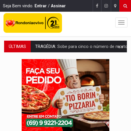
Seja Bem vindo.
Entrar
/
Assinar
ÚLTIMAS
TRANSPORTE DE ARROZ:
MPF assegura cumprimento da legislação sobre transporte d
DEEPFAKE:
Sancionada lei contra violência sexual infantil na inte
COLEGIADO:
Brasil e Rússia discutem energia nuclear, defesa e ciênc
URGENTE:
Colisão entre caminhão e carro deixa quatro mortos e um em est
ENCONTRO:
Amazônia Negra ganha projeção nacional com participação de M
PREVISÃO:
Porto Velho tem chances de chuvas isoladas nesta se
SINDICATOS UNIDOS:
Assembleia Geral delibera greve da educação municip
PROCESSO SELETIVO:
Rondoniaovivo abre oficina de Comunicação com oportunidade