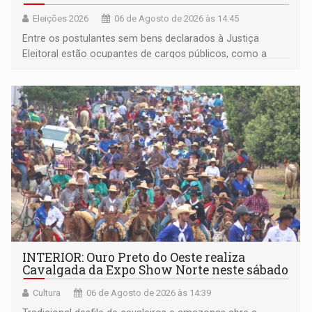
Eleições 2026
06 de Agosto de 2026 às 14:45
Entre os postulantes sem bens declarados à Justiça
Eleitoral estão ocupantes de cargos públicos, como a
deputada federal Cristiane Lopes (PODE), o vereador
Pedro Geovar (PP) e a vice-prefeita Magna dos Anjos
(NOVO)
INTERIOR: Ouro Preto do Oeste realiza
Cavalgada da Expo Show Norte neste sábado
Cultura
06 de Agosto de 2026 às 14:39