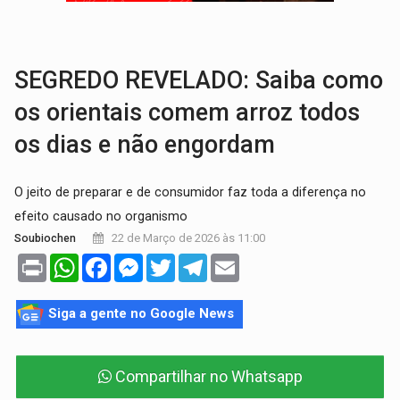
BRASIL CONTRA O CRIME:
Acusado de guardar armas de facção é preso com rev
TRAGÉDIA:
Sobe para cinco o número de mortos em colisão entre carreta e Fia
SEGREDO REVELADO: Saiba como
os orientais comem arroz todos
os dias e não engordam
O jeito de preparar e de consumidor faz toda a diferença no
efeito causado no organismo
22 de Março de 2026 às 11:00
Soubiochen
Print
WhatsApp
Facebook
Messenger
Twitter
Telegram
Email
Siga a gente no Google News
Compartilhar no Whatsapp