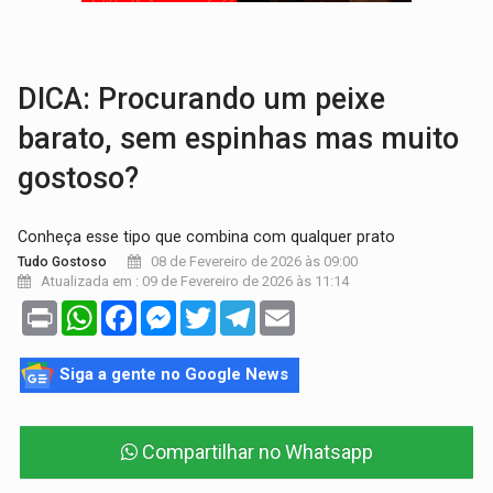
VÍDEO:
Armado com machado, homem ameaça matar sobrinha grávida e com
TRIBUNAL DO CRIME:
Homem é espancado por facção criminosa 
DICA: Procurando um peixe
barato, sem espinhas mas muito
gostoso?
Conheça esse tipo que combina com qualquer prato
08 de Fevereiro de 2026 às 09:00
Tudo Gostoso
Atualizada em : 09 de Fevereiro de 2026 às 11:14
Print
WhatsApp
Facebook
Messenger
Twitter
Telegram
Email
Siga a gente no Google News
Compartilhar no Whatsapp