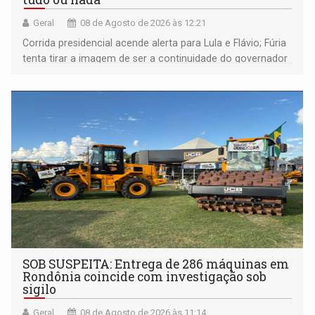
Geral
08 de Agosto de 2026 às 12:21
Corrida presidencial acende alerta para Lula e Flávio; Fúria
tenta tirar a imagem de ser a continuidade do governador
Marcos Rocha; ex-prefeito Hildon Chaves parece ainda
não ter entrado no modo eleição; ABAV faz evento em
Porto Velho
SOB SUSPEITA: Entrega de 286 máquinas em
Rondônia coincide com investigação sob
sigilo
Geral
08 de Agosto de 2026 às 11:14