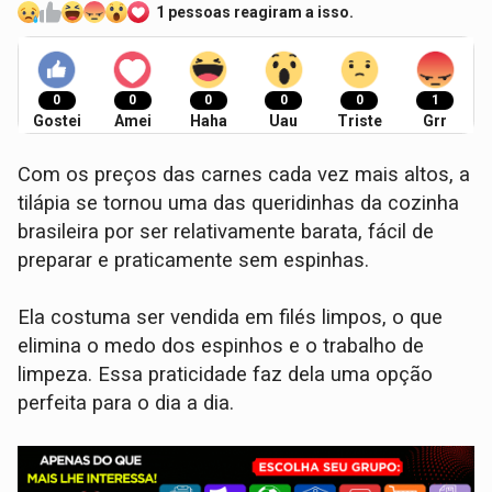
1 pessoas reagiram a isso.
0
0
0
0
0
1
Gostei
Amei
Haha
Uau
Triste
Grr
Com os preços das carnes cada vez mais altos, a
tilápia se tornou uma das queridinhas da cozinha
brasileira por ser relativamente barata, fácil de
preparar e praticamente sem espinhas.
Ela costuma ser vendida em filés limpos, o que
elimina o medo dos espinhos e o trabalho de
limpeza. Essa praticidade faz dela uma opção
perfeita para o dia a dia.