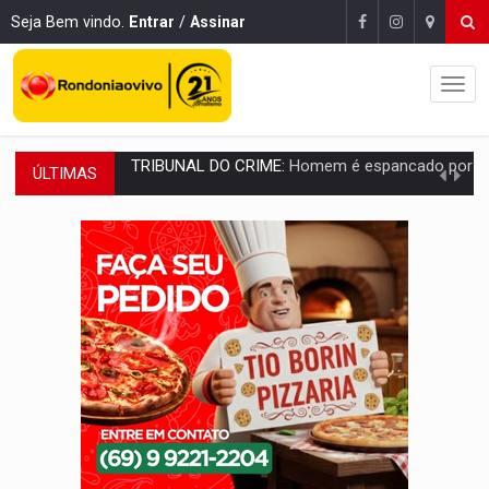
Seja Bem vindo.
Entrar
/
Assinar
ÚLTIMAS
VÍDEO:
Perseguição é registrada no shopping após colombiana furtar ce
LUDOPATIA:
Apostas online começam a afetar produtividade e rotina
REFLORESTAMENTO:
Plantar árvores não será mais suficiente para comprov
OVNIS NA LUA:
Cientistas alertam para possível base secreta no satélite n
ACABOU COM PEUGEOT:
Incêndio destrói carro que era rebocado para oficina no
VÍDEO:
Ladrão é filmado furtando moto na frente do bar 
BOLSAS DE PESQUISA:
Iniciativa Amazônia+10 lança chamada para fortalecer cadeia
MATERIAL:
Brasil tem grandes reservas de urânio, mas produz pouco e impo