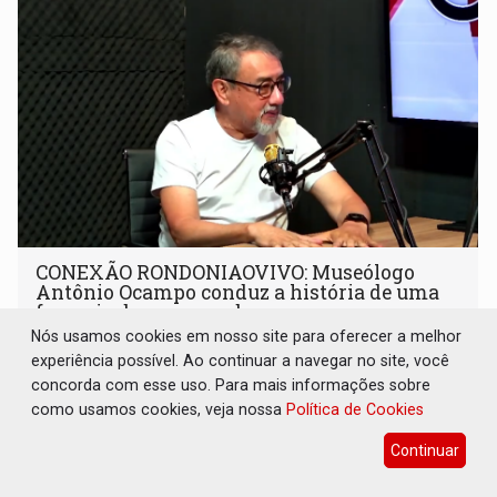
CONEXÃO RONDONIAOVIVO: Museólogo
Antônio Ocampo conduz a história de uma
ferrovia desgovernada
Nós usamos cookies em nosso site para oferecer a melhor
Cultura
08 de Agosto de 2026 às 09:05
experiência possível. Ao continuar a navegar no site, você
Novo livro faz registro documental da Estrada de Ferro
concorda com esse uso. Para mais informações sobre
Madeira-Mamoré (EFMM)
como usamos cookies, veja nossa
Política de Cookies
Continuar