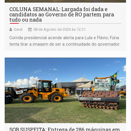
COLUNA SEMANAL: Largada foi dada e
candidatos ao Governo de RO partem para
tudo ou nada
Geral
08 de Agosto de 2026 às 12:21
Corrida presidencial acende alerta para Lula e Flávio; Fúria
tenta tirar a imagem de ser a continuidade do governador
Marcos Rocha; ex-prefeito Hildon Chaves parece ainda
não ter entrado no modo eleição; ABAV faz evento em
Porto Velho
SOB SUSPEITA: Entrega de 286 máquinas em