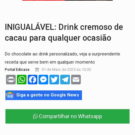
MAIS RIGOR:
Nova lei endurece punição por abuso sexual contra crian
POLUIÇÃO E RISCOS:
Retirada de fiação irregular avança no país e em PVH p
INIGUALÁVEL: Drink cremoso de
cacau para qualquer ocasião
Do chocolate ao drink personalizado, veja a surpreendente
receita que serve bem em qualquer momento
01 de Maio de 2025 às 10:00
Portal Edicase
Print
WhatsApp
Facebook
Messenger
Twitter
Telegram
Email
Siga a gente no Google News
Compartilhar no Whatsapp