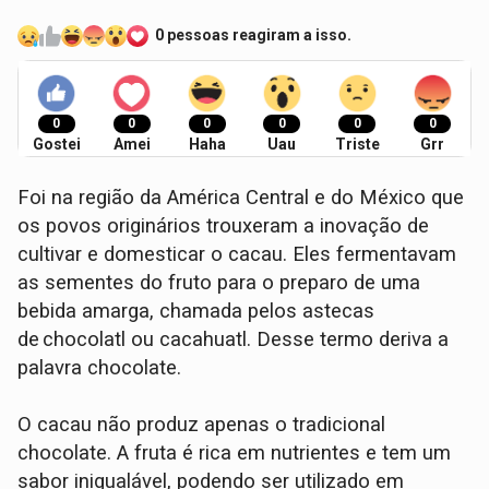
0 pessoas reagiram a isso.
0
0
0
0
0
0
Gostei
Amei
Haha
Uau
Triste
Grr
Foi na região da América Central e do México que
os povos originários trouxeram a inovação de
cultivar e domesticar o cacau. Eles fermentavam
as sementes do fruto para o preparo de uma
bebida amarga, chamada pelos astecas
de chocolatl ou cacahuatl. Desse termo deriva a
palavra chocolate.
O cacau não produz apenas o tradicional
chocolate. A fruta é rica em nutrientes e tem um
sabor inigualável, podendo ser utilizado em