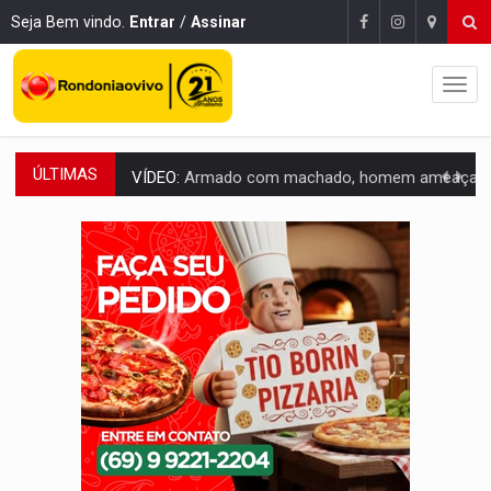
Seja Bem vindo.
Entrar
/
Assinar
ÚLTIMAS
VÍDEO:
Armado com machado, homem ameaça matar sobrinha grávida e com
TRIBUNAL DO CRIME:
Homem é espancado por facção criminosa 
VÍDEO:
Perseguição é registrada no shopping após colombiana furtar ce
LUDOPATIA:
Apostas online começam a afetar produtividade e rotina
REFLORESTAMENTO:
Plantar árvores não será mais suficiente para comprov
OVNIS NA LUA:
Cientistas alertam para possível base secreta no satélite n
ACABOU COM PEUGEOT:
Incêndio destrói carro que era rebocado para oficina no
VÍDEO:
Ladrão é filmado furtando moto na frente do bar 