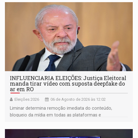
ligação do suspeito com um deputado federal do União
Brasil por Rondônia
INFLUENCIARIA ELEIÇÕES: Justiça Eleitoral
manda tirar vídeo com suposta deepfake do
ar em RO
Eleições 2026
06 de Agosto de 2026 às 12:02
Liminar determina remoção imediata do conteúdo,
bloqueio da mídia em todas as plataformas e
identificação do autor da publicação