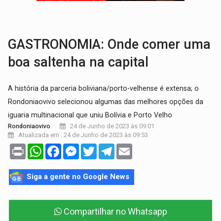
COMPETIÇÕES:
Joer 2026 inicia fases regionais e reúne mais de 7,3 mil
PERIGO:
Moradores denunciam escuridão e insegurança na Estrada d
GASTRONOMIA: Onde comer uma
boa saltenha na capital
A história da parceria boliviana/porto-velhense é extensa; o
Rondoniaovivo selecionou algumas das melhores opções da
iguaria multinacional que uniu Bolívia e Porto Velho
24 de Junho de 2023 às 09:01
Rondoniaovivo
Atualizada em : 24 de Junho de 2023 às 09:53
Print
WhatsApp
Facebook
Messenger
Twitter
Telegram
Email
Siga a gente no Google News
Compartilhar no Whatsapp