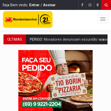
Seja Bem vindo.
Entrar
/
Assinar
ÚLTIMAS
COLIGAÇÃO:
Reabertura de ação no TSE pode resultar em cassação de prefeita 
INCLUSÃO:
APAE Porto Velho abre inscrições para 
CLUBE DOS R$ 00,00:
21 candidatos declaram patrimônio zero em Rondônia na
INTERIOR:
Ouro Preto do Oeste realiza Cavalgada da Expo Show Norte
DESENVOLVIMENTO:
Ideb avança nos anos iniciais do ensino fundamen
VULGO 'UNIÃO':
Chefe de facção criminosa é preso durante oper
Publicação Legal:
CONVOCAÇÃO DAS ELEIÇÕES: S
RO EMPREENDEDORA:
2ª edição da feira começa nesta quinta-feira (6) no 