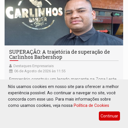
SUPERAÇÃO: A trajetória de superação de
Carlinhos Barbershop
Destaques Empresariais
06 de Agosto de 2026 às 11:55
Empresário construiu um legado marcante na Zona Leste
de Porto Velho
Nós usamos cookies em nosso site para oferecer a melhor
experiência possível. Ao continuar a navegar no site, você
concorda com esse uso. Para mais informações sobre
como usamos cookies, veja nossa
Política de Cookies
Continuar