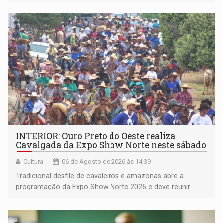
deputada federal Cristiane Lopes (PODE), o vereador
Pedro Geovar (PP) e a vice-prefeita Magna dos Anjos
(NOVO)
INTERIOR: Ouro Preto do Oeste realiza
Cavalgada da Expo Show Norte neste sábado
Cultura
06 de Agosto de 2026 às 14:39
Tradicional desfile de cavaleiros e amazonas abre a
programação da Expo Show Norte 2026 e deve reunir
milhares de participantes e espectadores no município