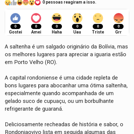
0 pessoas reagiram a isso.
0
0
0
0
0
0
Gostei
Amei
Haha
Uau
Triste
Grr
A saltenha é um salgado originário da Bolívia, mas
os melhores lugares para apreciar a iguaria estão
em Porto Velho (RO).
A capital rondoniense é uma cidade repleta de
bons lugares para abocanhar uma ótima saltenha,
especialmente quando acompanhada de um
gelado suco de cupuaçu, ou um borbulhante
refrigerante de guaraná.
Deliciosamente recheadas de história e sabor, o
Rondoniaovivo lista em seguida algumas das