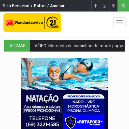
Seja Bem vindo.
Entrar
/
Assinar
ÚLTIMAS
LAZER:
Seis lugares gratuitos para aproveitar o fim de semana e
VÍDEO:
FTICCO e Força Tática prendem membro do CV com arma e drogas em
INCLUSÃO:
Prefeitura fortalece parceria com a APAE para ampliar ações v
DEFESA:
Exército testa inovações no combate a drones durante exerc
TEMAS SOCIOAMBIENTAIS:
Em Itapuã do Oeste, CINEMAZÔNIA leva cinema amazônico 
PREVISÃO:
Interior de Rondônia terá sábado (8) de calor intenso
INFRAESTRUTURA:
Após quase 30 anos de espera, asfalto chega ao bairr
A ILHA:
Coreografia de Rondônia estreia na programação do Festival de Dan