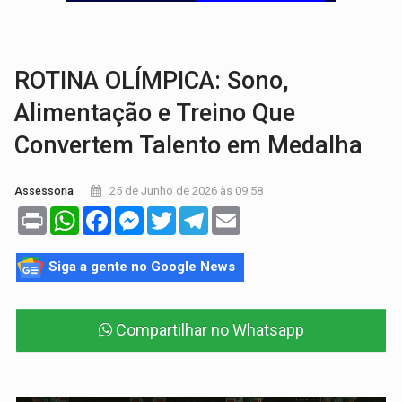
TRÁGICO:
Pai do 'Xandy Motocross' morre em acidente
VÍDEO:
Motorista de caminhonete morre preso às ferragens em colisão com
ROTINA OLÍMPICA: Sono,
Alimentação e Treino Que
Convertem Talento em Medalha
25 de Junho de 2026 às 09:58
Assessoria
Print
WhatsApp
Facebook
Messenger
Twitter
Telegram
Email
Siga a gente no Google News
Compartilhar no Whatsapp