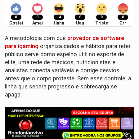
0
0
14
0
0
0
Gostei
Amei
Haha
Uau
Triste
Grr
A metodologia com que
provedor de software
para igaming
organiza dados e hábitos para reter
público serve como espelho útil: no esporte de
elite, uma rede de médicos, nutricionistas e
analistas conecta variáveis e corrige desvios
antes que o corpo proteste. Sem esse controle, a
linha que separa progresso e sobrecarga se
apaga.