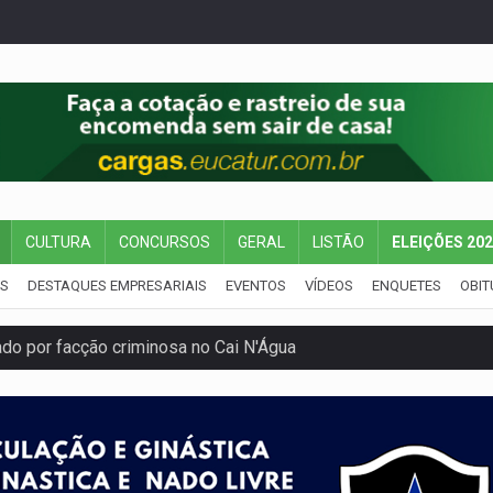
CULTURA
CONCURSOS
GERAL
LISTÃO
ELEIÇÕES 20
IS
DESTAQUES EMPRESARIAIS
EVENTOS
VÍDEOS
ENQUETES
OBIT
 por facção criminosa no Cai N'Água
ping após colombiana furtar celular de menina
etar produtividade e rotina nas empresas
o será mais suficiente para comprovar área recuperado
ossível base secreta no satélite natural da Terra