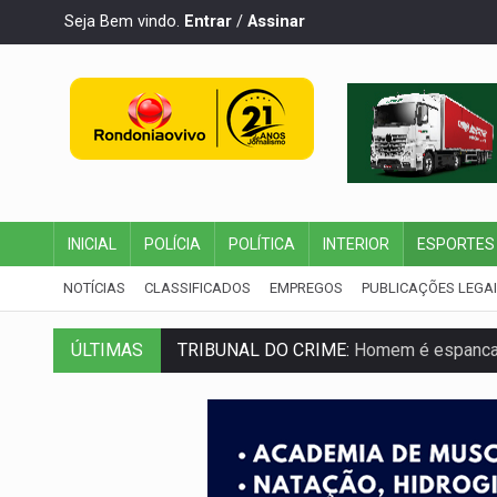
Seja Bem vindo.
Entrar
/
Assinar
INICIAL
POLÍCIA
POLÍTICA
INTERIOR
ESPORTES
NOTÍCIAS
CLASSIFICADOS
EMPREGOS
PUBLICAÇÕES LEGA
TRIBUNAL DO CRIME:
Homem é espancado
ÚLTIMAS
VÍDEO:
Perseguição é registrada no shop
LUDOPATIA:
Apostas online começam a af
REFLORESTAMENTO:
Plantar árvores nã
OVNIS NA LUA:
Cientistas alertam para p