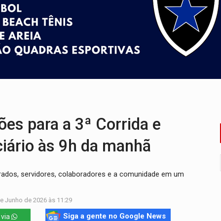
i carro que era rebocado para oficina no Centro de Porto Velho
 frente do bar da Marleide
nia+10 lança chamada para fortalecer cadeias da sociobioecono
de urânio, mas produz pouco e importa combustível
ça matar sobrinha grávida e com bebê no colo
es para a 3ª Corrida e
iário às 9h da manhã
strados, servidores, colaboradores e a comunidade em um
de Junho de 2026 às 11:29
Siga a gente no Google News
 via