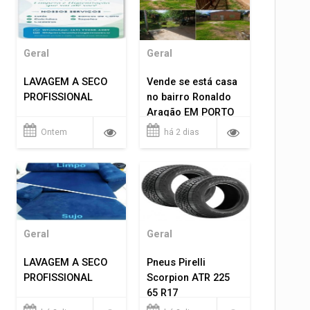
Geral
Geral
LAVAGEM A SECO
Vende se está casa
PROFISSIONAL
no bairro Ronaldo
Aragão EM PORTO
VELHO RO.
Ontem
há 2 dias
Geral
Geral
LAVAGEM A SECO
Pneus Pirelli
PROFISSIONAL
Scorpion ATR 225
65 R17