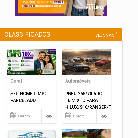
CLASSIFICADOS
VEJA MAIS
Geral
Automóveis
SEU NOME LIMPO
PNEU 265/70 ARO
PARCELADO
16 MIXTO PARA
HILUX/S10/RANGER/TRITON
ETC... MONTAGEM
Ontem
Ontem
GRATIS 599,00