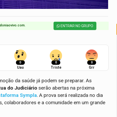
doniaovivo.com.​
ENTRAR NO GRUPO
0
0
0
Uau
Triste
Grr
moção da saúde já podem se preparar. As
ua do Judiciário
serão abertas na próxima
ataforma Sympla
. A prova será realizada no dia
res, colaboradores e a comunidade em um grande