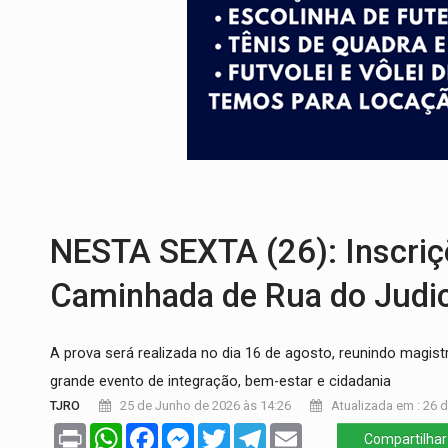
ACABOU COM PEUGEOT:
Incêndio destró
VÍDEO:
Ladrão é filmado furtando moto na
BOLSAS DE PESQUISA:
Iniciativa Amazô
MATERIAL:
Brasil tem grandes reservas 
VÍDEO:
Armado com machado, homem amea
NESTA SEXTA (26): Inscriçõ
Caminhada de Rua do Judic
A prova será realizada no dia 16 de agosto, reunindo magi
grande evento de integração, bem-estar e cidadania
TJRO
25 de Junho de 2026 às 14:26
Atualizada em : 26 
Print
WhatsApp
Facebook
Messenger
Twitter
Telegram
Email
Compartilhar