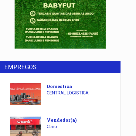
EMPREGOS
Doméstica
CENTRAL LOGISTICA
Vendedor(a)
Claro