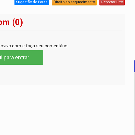
Sugestão de Pauta
Direito ao esquecimento
Reportar Erro
om (0)
ovivo.com e faça seu comentário
i para entrar