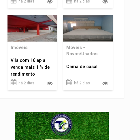
há 2 dias
há 2 dias
Imóveis
Móveis -
Novos/Usados
Vila com 16 ap a
Cama de casal
venda mais 1 % de
rendimento
há 2 dias
há 2 dias