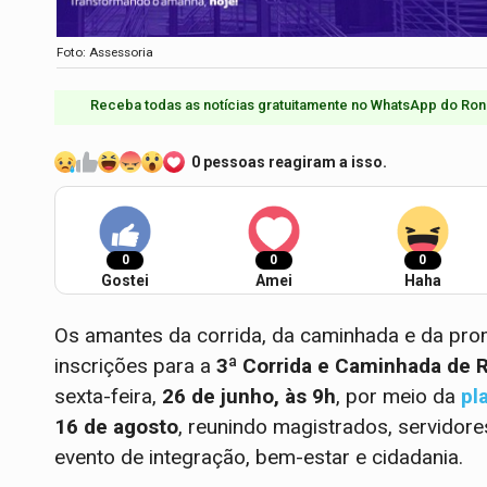
Foto: Assessoria
Receba todas as notícias gratuitamente no WhatsApp do Ron
0 pessoas reagiram a isso.
0
0
0
Gostei
Amei
Haha
Os amantes da corrida, da caminhada e da pro
inscrições para a
3ª Corrida e Caminhada de R
sexta-feira,
26 de junho, às 9h
, por meio da
pl
16 de agosto
, reunindo magistrados, servido
evento de integração, bem-estar e cidadania.