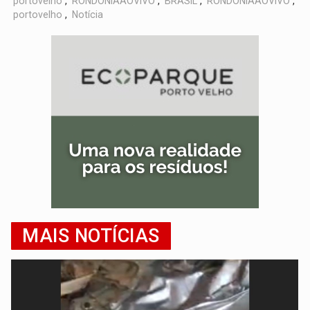
portovelho
,
RONDÔNIAAOVIVO
,
BRASIL
,
RONDÔNIAAOVIVO
,
portovelho
,
Notícia
MAIS NOTÍCIAS