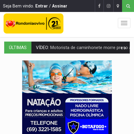
Seja Bem vindo.
Entrar
/
Assinar
ÚLTIMAS
LAZER:
Seis lugares gratuitos para aproveitar o fim de semana e
VÍDEO:
FTICCO e Força Tática prendem membro do CV com arma e drogas em
INCLUSÃO:
Prefeitura fortalece parceria com a APAE para ampliar ações v
DEFESA:
Exército testa inovações no combate a drones durante exerc
TEMAS SOCIOAMBIENTAIS:
Em Itapuã do Oeste, CINEMAZÔNIA leva cinema amazônico 
PREVISÃO:
Interior de Rondônia terá sábado (8) de calor intenso
INFRAESTRUTURA:
Após quase 30 anos de espera, asfalto chega ao bairr
A ILHA:
Coreografia de Rondônia estreia na programação do Festival de Dan