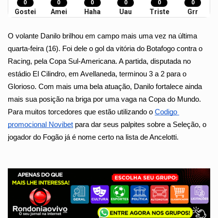
0
0
0
0
0
0
Gostei
Amei
Haha
Uau
Triste
Grr
O volante Danilo brilhou em campo mais uma vez na última 
quarta-feira (16). Foi dele o gol da vitória do Botafogo contra o 
Racing, pela Copa Sul-Americana. A partida, disputada no 
estádio El Cilindro, em Avellaneda, terminou 3 a 2 para o 
Glorioso. Com mais uma bela atuação, Danilo fortalece ainda 
mais sua posição na briga por uma vaga na Copa do Mundo. 
Para muitos torcedores que estão utilizando o 
Codigo 
promocional Novibet
 para dar seus palpites sobre a Seleção, o 
jogador do Fogão já é nome certo na lista de Ancelotti.