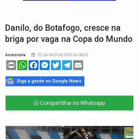
TRÁGICO:
Pai do 'Xandy Motocross' morre em acidente
VÍDEO:
Motorista de caminhonete morre preso às ferragens em colisão com
Danilo, do Botafogo, cresce na
briga por vaga na Copa do Mundo
22 de Abril de 2026 às 08:32
Assessoria
Print
WhatsApp
Facebook
Messenger
Twitter
Telegram
Email
Siga a gente no Google News
Compartilhar no Whatsapp