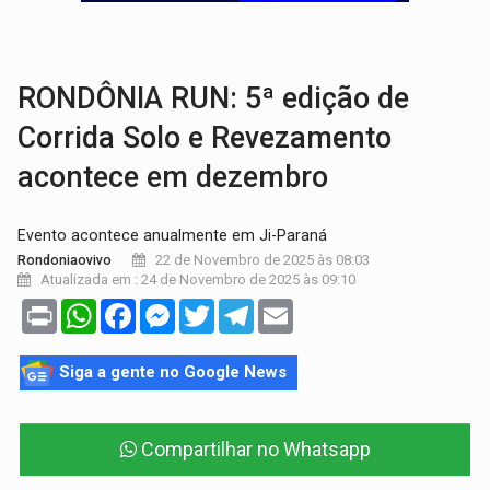
TRÁGICO:
Pai do 'Xandy Motocross' morre em acidente
VÍDEO:
Motorista de caminhonete morre preso às ferragens em colisão com
RONDÔNIA RUN: 5ª edição de
Corrida Solo e Revezamento
acontece em dezembro
Evento acontece anualmente em Ji-Paraná
22 de Novembro de 2025 às 08:03
Rondoniaovivo
Atualizada em : 24 de Novembro de 2025 às 09:10
Print
WhatsApp
Facebook
Messenger
Twitter
Telegram
Email
Siga a gente no Google News
Compartilhar no Whatsapp