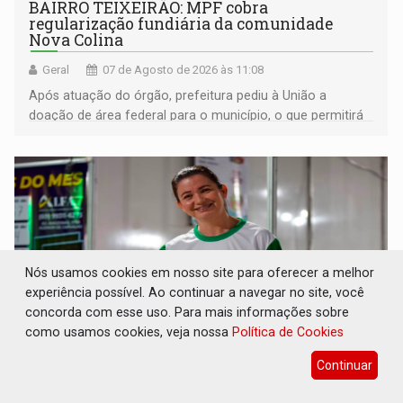
BAIRRO TEIXEIRÃO: MPF cobra
regularização fundiária da comunidade
Nova Colina
Geral
07 de Agosto de 2026 às 11:08
Após atuação do órgão, prefeitura pediu à União a
doação de área federal para o município, o que permitirá
a regularização de ocupantes de boa fé
Nós usamos cookies em nosso site para oferecer a melhor
experiência possível. Ao continuar a navegar no site, você
concorda com esse uso. Para mais informações sobre
como usamos cookies, veja nossa
Política de Cookies
Continuar
SUCESSO NA ABERTURA: 2ª Feira Rondônia
Empreendedora segue no Espaço