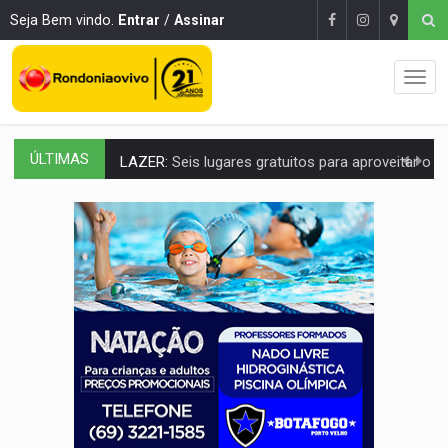
Seja Bem vindo.
Entrar
/
Assinar
ÚLTIMAS
LAZER:
Seis lugares gratuitos para aproveitar o fim de semana e
VÍDEO:
FTICCO e Força Tática prendem membro do CV com arma e drogas em
INCLUSÃO:
Prefeitura fortalece parceria com a APAE para ampliar ações v
DEFESA:
Exército testa inovações no combate a drones durante exerc
TEMAS SOCIOAMBIENTAIS:
Em Itapuã do Oeste, CINEMAZÔNIA leva cinema amazônico 
PREVISÃO:
Interior de Rondônia terá sábado (8) de calor intenso
INFRAESTRUTURA:
Após quase 30 anos de espera, asfalto chega ao bairr
A ILHA:
Coreografia de Rondônia estreia na programação do Festival de Dan