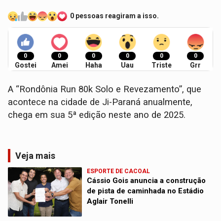
0 pessoas reagiram a isso.
0
0
0
0
0
0
Gostei
Amei
Haha
Uau
Triste
Grr
A “Rondônia Run 80k Solo e Revezamento”, que
acontece na cidade de Ji-Paraná anualmente,
chega em sua 5ª edição neste ano de 2025.
Veja mais
ESPORTE DE CACOAL
Cássio Gois anuncia a construção
de pista de caminhada no Estádio
Aglair Tonelli