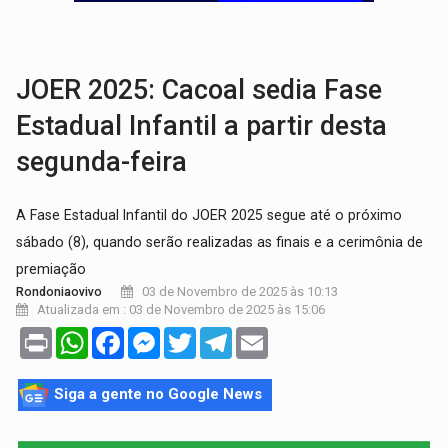
VÍDEO:
Perseguição é registrada no shopping após colombiana furtar ce
LUDOPATIA:
Apostas online começam a afetar produtividade e rotina
JOER 2025: Cacoal sedia Fase
Estadual Infantil a partir desta
segunda-feira
A Fase Estadual Infantil do JOER 2025 segue até o próximo
sábado (8), quando serão realizadas as finais e a cerimônia de
premiação
03 de Novembro de 2025 às 10:13
Rondoniaovivo
Atualizada em : 03 de Novembro de 2025 às 15:06
Print
WhatsApp
Facebook
Messenger
Twitter
Telegram
Email
Siga a gente no Google News