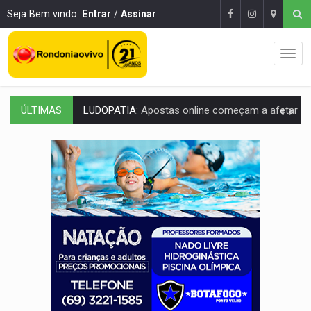
Seja Bem vindo.
Entrar
/
Assinar
ÚLTIMAS
REFLORESTAMENTO:
Plantar árvores não será mais suficiente para comprov
OVNIS NA LUA:
Cientistas alertam para possível base secreta no satélite n
ACABOU COM PEUGEOT:
Incêndio destrói carro que era rebocado para oficina no
VÍDEO:
Ladrão é filmado furtando moto na frente do bar 
BOLSAS DE PESQUISA:
Iniciativa Amazônia+10 lança chamada para fortalecer cadeia
MATERIAL:
Brasil tem grandes reservas de urânio, mas produz pouco e impo
VÍDEO:
Serpente capturada na fábrica da Coca-Cola é devolvid
HOMENAGEM:
Cientistas cassados pelo AI-5 se tornam pesquisadores emér