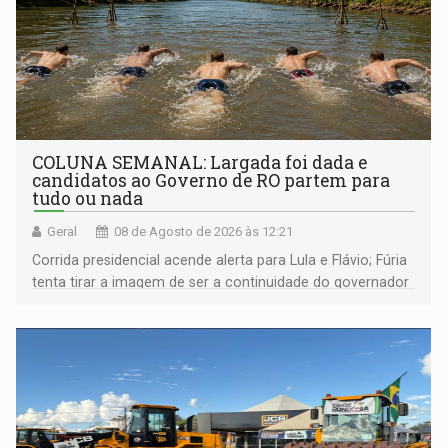
COLUNA SEMANAL: Largada foi dada e
candidatos ao Governo de RO partem para
tudo ou nada
Geral
08 de Agosto de 2026 às 12:21
Corrida presidencial acende alerta para Lula e Flávio; Fúria
tenta tirar a imagem de ser a continuidade do governador
Marcos Rocha; ex-prefeito Hildon Chaves parece ainda
não ter entrado no modo eleição; ABAV faz evento em
Porto Velho