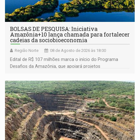
BOLSAS DE PESQUISA: Iniciativa
Amazônia+10 lança chamada para fortalecer
cadeias da sociobioeconomia
Região Norte
08 de Agosto de 2026 às 18:00
Edital de R$ 107 milhões marca o início do Programa
Desafios da Amazônia, que apoiará projetos
desenvolvidos por redes de pesquisa e inovação. A
submissão de pré-propostas poderá ser feita até 1º de
setembro