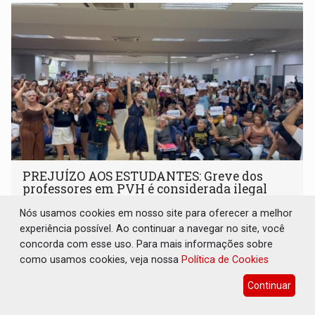
PREJUÍZO AOS ESTUDANTES: Greve dos
professores em PVH é considerada ilegal
pela Justiça
Nós usamos cookies em nosso site para oferecer a melhor
Geral
08 de Agosto de 2026 às 08:52
experiência possível. Ao continuar a navegar no site, você
concorda com esse uso. Para mais informações sobre
Desembargador aponta que negociações não foram
como usamos cookies, veja nossa
Política de Cookies
esgotadas
Continuar