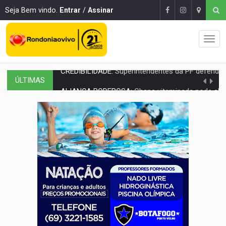
Seja Bem vindo.
Entrar
/
Assinar
ÚLTIMAS
ALIANÇA PODEROSA:
Chapa vitaminada pode alcançar larga e boa vantag
SÃO PAULO:
PM abre concurso público com 2.000 vagas para a
CINEAMAZÔNIA:
Filmes rondonienses provocam debate sobre temas urgentes 
Publicação Legal:
AVISO DE LICITAÇÃO: PREGÃO ELETRÔNICO Nº 90136
RUA DAS PENHAS:
MPRO promove intervenção artística pelos direit
PEDIDO DE PROVIDÊNCIA:
Erosão ameaça acesso a bairros às margens do r
ELEIÇÕES 2026:
Policial candidato a deputado federal do PL declara patrimôn
Publicação Legal:
AVISO DE LICITAÇÃO: PREGÃO ELETRÔNICO N.° 90595