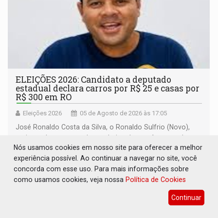
ELEIÇÕES 2026: Candidato a deputado
estadual declara carros por R$ 25 e casas por
R$ 300 em RO
Eleições 2026
05 de Agosto de 2026 às 17:05
José Ronaldo Costa da Silva, o Ronaldo Sulfrio (Novo),
registrou bens com valores abaixo dos parâmetros de
Nós usamos cookies em nosso site para oferecer a melhor
mercado, mas declarou sobrado comercial de R$ 2
experiência possível. Ao continuar a navegar no site, você
milhões
concorda com esse uso. Para mais informações sobre
como usamos cookies, veja nossa
Política de Cookies
Continuar