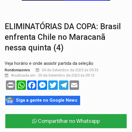
DÉFICIT DE MANDATO:
Contas do governo de Rondônia expõem meta negativa e
CREDIBILIDADE:
Superintendentes da PF defendem independência e apoio à 
ELIMINATÓRIAS DA COPA: Brasil
enfrenta Chile no Maracanã
nessa quinta (4)
Veja horário e onde assistir partida da seleção
04 de Setembro de 2025 às 09:33
Rondoniaovivo
Atualizada em : 05 de Setembro de 2025 às 09:13
Print
WhatsApp
Facebook
Messenger
Twitter
Telegram
Email
Siga a gente no Google News
Compartilhar no Whatsapp