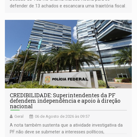
defender de 13 achados e escancara uma trajetória fiscal
que o próximo governador herda já no primeiro dia de
mandato
CREDIBILIDADE: Superintendentes da PF
defendem independência e apoio à direção
nacional
Geral
06 de Agosto de 2026 às 09:57
A nota também sustenta que a atividade investigativa da
PF não deve se submeter a interesses políticos,