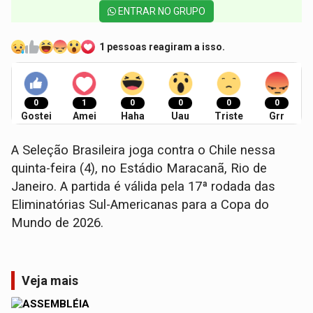
ENTRAR NO GRUPO
1 pessoas reagiram a isso.
0
1
0
0
0
0
Gostei
Amei
Haha
Uau
Triste
Grr
A Seleção Brasileira joga contra o Chile nessa
quinta-feira (4), no Estádio Maracanã, Rio de
Janeiro. A partida é válida pela 17ª rodada das
Eliminatórias Sul-Americanas para a Copa do
Mundo de 2026.
Veja mais