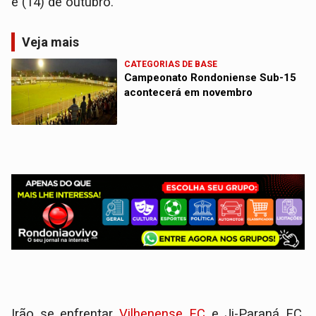
e (14) de outubro.
Veja mais
CATEGORIAS DE BASE
Campeonato Rondoniense Sub-15
acontecerá em novembro
Irão se enfrentar
Vilhenense EC
e Ji-Paraná FC,