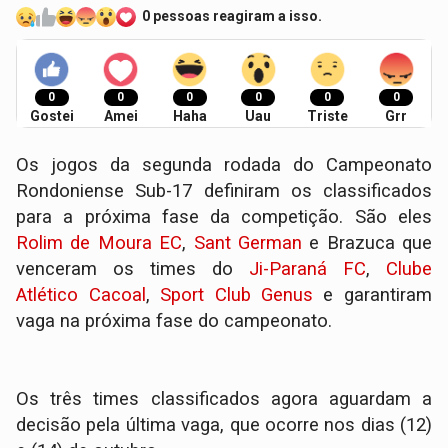
0 pessoas reagiram a isso.
0
0
0
0
0
0
Gostei
Amei
Haha
Uau
Triste
Grr
Os jogos da segunda rodada do Campeonato
Rondoniense Sub-17 definiram os classificados
para a próxima fase da competição. São eles
Rolim de Moura EC
,
Sant German
e Brazuca que
venceram os times do
Ji-Paraná FC
,
Clube
Atlético Cacoal
,
Sport Club Genus
e garantiram
vaga na próxima fase do campeonato.
Os três times classificados agora aguardam a
decisão pela última vaga, que ocorre nos dias (12)