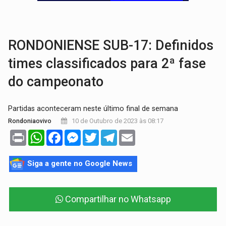
BRASIL CONTRA O CRIME:
Acusado de guardar armas de facção é preso com rev
TRAGÉDIA:
Sobe para cinco o número de mortos em colisão entre carreta e Fia
RONDONIENSE SUB-17: Definidos
times classificados para 2ª fase
do campeonato
Partidas aconteceram neste último final de semana
10 de Outubro de 2023 às 08:17
Rondoniaovivo
Print
WhatsApp
Facebook
Messenger
Twitter
Telegram
Email
Siga a gente no Google News
Compartilhar no Whatsapp