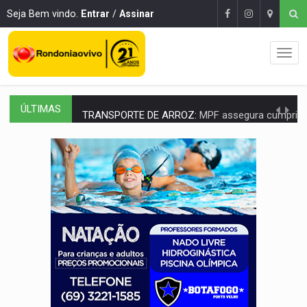
Seja Bem vindo.
Entrar
/
Assinar
ÚLTIMAS
TRANSPORTE DE ARROZ:
MPF assegura cumprimento da legislação sobre transporte d
DEEPFAKE:
Sancionada lei contra violência sexual infantil na inte
COLEGIADO:
Brasil e Rússia discutem energia nuclear, defesa e ciênc
URGENTE:
Colisão entre caminhão e carro deixa quatro mortos e um em est
ENCONTRO:
Amazônia Negra ganha projeção nacional com participação de M
PREVISÃO:
Porto Velho tem chances de chuvas isoladas nesta se
SINDICATOS UNIDOS:
Assembleia Geral delibera greve da educação municip
PROCESSO SELETIVO:
Rondoniaovivo abre oficina de Comunicação com oportunidade