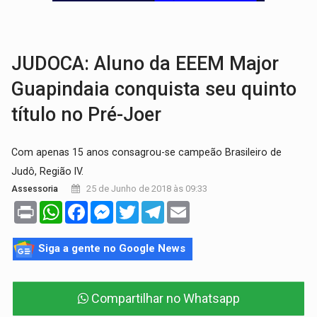
BAIRRO TEIXEIRÃO:
MPF cobra regularização fundiária da comunid
SUCESSO NA ABERTURA:
2ª Feira Rondônia Empreendedora segue no Espaço Alternativ
JUDOCA: Aluno da EEEM Major
Guapindaia conquista seu quinto
título no Pré-Joer
Com apenas 15 anos consagrou-se campeão Brasileiro de
Judô, Região IV.
25 de Junho de 2018 às 09:33
Assessoria
Print
WhatsApp
Facebook
Messenger
Twitter
Telegram
Email
Siga a gente no Google News
Compartilhar no Whatsapp