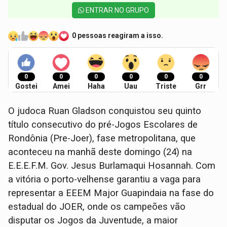
ENTRAR NO GRUPO
0 pessoas reagiram a isso.
0
0
0
0
0
0
Gostei
Amei
Haha
Uau
Triste
Grr
O judoca Ruan Gladson conquistou seu quinto
título consecutivo do pré-Jogos Escolares de
Rondônia (Pre-Joer), fase metropolitana, que
aconteceu na manhã deste domingo (24) na
E.E.E.F.M. Gov. Jesus Burlamaqui Hosannah. Com
a vitória o porto-velhense garantiu a vaga para
representar a EEEM Major Guapindaia na fase do
estadual do JOER, onde os campeões vão
disputar os Jogos da Juventude, a maior