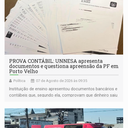
PROVA CONTÁBIL: UNNESA apresenta
documentos e questiona apreensão da PF em
Porto Velho
Política
07 de Agosto de 2026 às 09:35
Instituição de ensino apresentou documentos bancários e
contábeis que, segundo ela, comprovam que dinheiro saiu
de sua própria conta, foi sacado pelo diretor financeiro e
apreendido quando já estava dentro da sede da entidade
— em pleno ano eleitoral em Rondônia