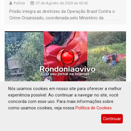
Polícia
07 de Agosto de 2026 às 00:42
Prisão integra as diretrizes da Operação Brasil Contra o
Crime Organizado, coordenada pelo Ministério da
Justiça
Nós usamos cookies em nosso site para oferecer a melhor
experiência possível. Ao continuar a navegar no site, você
concorda com esse uso. Para mais informações sobre
TRAGÉDIA: Sobe para cinco o número de
mortos em colisão entre carreta e Fiat Uno
como usamos cookies, veja nossa
Política de Cookies
na BR-364
Continuar
Polícia
06 de Agosto de 2026 às 23:59