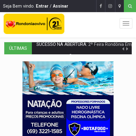
Seja Bem vindo.
Entrar
/
Assinar
ÚLTIMAS
REESTRUTURAÇÃO:
Secretário da Seinfra de Porto Velho pede exon
SAÚDE INDÍGENA:
Pirahã terão consultas e exames especializados durante 
ECONOMIA:
Dia dos pais deve movimentar R$ 8,5 bilhões e RO projet
DIA DOS PAIS:
Bailarina da Praça organiza celebração gratuita nes
VÍDEO:
Perseguição a embarcação no rio Madeira termina com explosivo
MEGA SENA:
Prêmio acumula para R$ 165 milhõe
Publicação Legal:
AVISO DE LICITAÇÃO: PREGÃO ELETRÔNICO Nº 90091
PROVA CONTÁBIL:
UNNESA apresenta documentos e questiona apreens