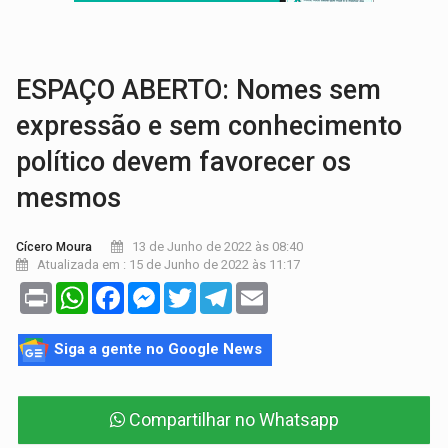
BRASIL CONTRA O CRIME:
Acusado de guardar armas de facção é preso com rev
TRAGÉDIA:
Sobe para cinco o número de mortos em colisão entre carreta e Fia
ESPAÇO ABERTO: Nomes sem
expressão e sem conhecimento
político devem favorecer os
mesmos
13 de Junho de 2022 às 08:40
Cícero Moura
Atualizada em : 15 de Junho de 2022 às 11:17
Print
WhatsApp
Facebook
Messenger
Twitter
Telegram
Email
Siga a gente no Google News
Compartilhar no Whatsapp