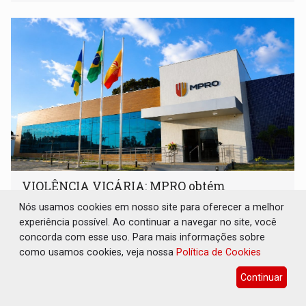
orientações sobre consumo consciente de energia para a
comunidade
VIOLÊNCIA VICÁRIA: MPRO obtém
condenação de réu a 21 anos de prisão em
Nós usamos cookies em nosso site para oferecer a melhor
Espigão do Oeste
experiência possível. Ao continuar a navegar no site, você
Geral
06 de Agosto de 2026 às 16:42
concorda com esse uso. Para mais informações sobre
como usamos cookies, veja nossa
Política de Cookies
O crime ocorreu em março de 2025. Inconformado com o
término do relacionamento e visando atingir sua ex-
Continuar
companheira