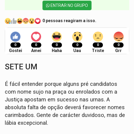
ENTRAR NO GRUPO
0 pessoas reagiram a isso.
0
0
0
0
0
0
Gostei
Amei
Haha
Uau
Triste
Grr
SETE UM
É fácil entender porque alguns pré candidatos
com nome sujo na praça ou enrolados com a
Justiça apostam em sucesso nas urnas. A
absoluta falta de opção deverá favorecer nomes
carimbados. Gente de carácter duvidoso, mas de
lábia excepcional.