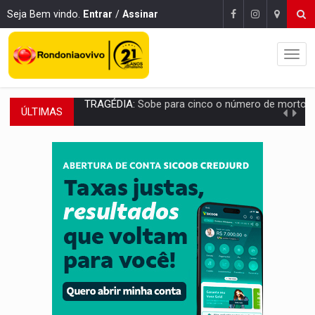
Seja Bem vindo.
Entrar
/
Assinar
ÚLTIMAS
TRANSPORTE DE ARROZ:
MPF assegura cumprimento da legislação sobre transporte d
DEEPFAKE:
Sancionada lei contra violência sexual infantil na inte
COLEGIADO:
Brasil e Rússia discutem energia nuclear, defesa e ciênc
URGENTE:
Colisão entre caminhão e carro deixa quatro mortos e um em est
ENCONTRO:
Amazônia Negra ganha projeção nacional com participação de M
PREVISÃO:
Porto Velho tem chances de chuvas isoladas nesta se
SINDICATOS UNIDOS:
Assembleia Geral delibera greve da educação municip
PROCESSO SELETIVO:
Rondoniaovivo abre oficina de Comunicação com oportunidade