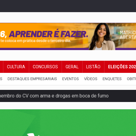
CULTURA
CONCURSOS
GERAL
LISTÃO
ELEIÇÕES 20
IS
DESTAQUES EMPRESARIAIS
EVENTOS
VÍDEOS
ENQUETES
OBIT
membro do CV com arma e drogas em boca de fumo
a com a APAE para ampliar ações voltadas a PCD's
bate a drones durante exercício antiaéreo
o Oeste, CINEMAZÔNIA leva cinema amazônico a estudantes na