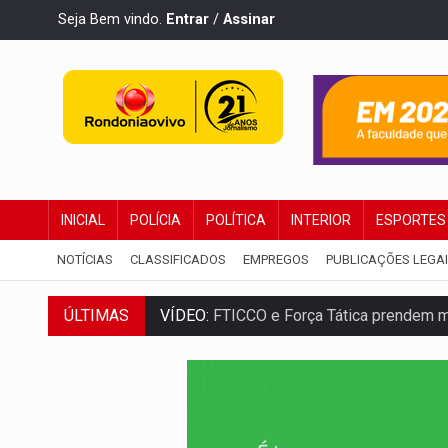
Seja Bem vindo.
Entrar
/
Assinar
INICIAL
POLÍCIA
POLÍTICA
INTERIOR
ESPORTES
NOTÍCIAS
CLASSIFICADOS
EMPREGOS
PUBLICAÇÕES LEGA
ÚLTIMAS
VÍDEO:
FTICCO e Força Tática prendem 
INCLUSÃO:
Prefeitura fortalece parceri
DEFESA:
Exército testa inovações no com
TEMAS SOCIOAMBIENTAIS:
Em Itapuã d