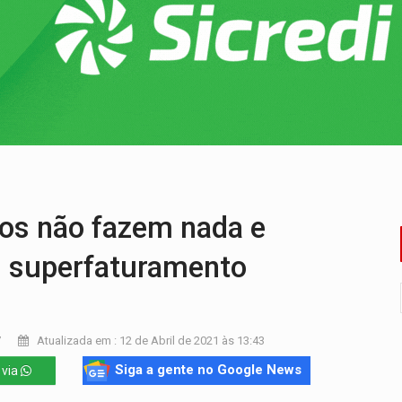
ado (8) de calor intenso e tempo firme
e espera, asfalto chega ao bairro Nova Esperança
na programação do Festival de Dança de Joinville
rro de digitação' em declaração de patrimônio de R$ 29 mi
 pelo adicional de incentivo com efeitos retroativos
veitar o fim de semana em Porto Velho
s não fazem nada e
m superfaturamento
7
Atualizada em : 12 de Abril de 2021 às 13:43
Siga a gente no Google News
 via