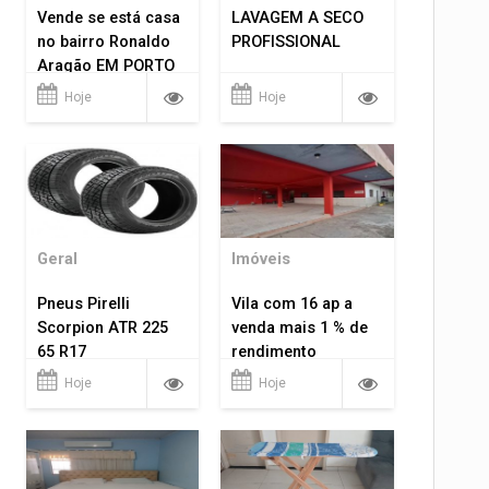
Vende se está casa
LAVAGEM A SECO
no bairro Ronaldo
PROFISSIONAL
Aragão EM PORTO
VELHO RO.
Hoje
Hoje
Geral
Imóveis
Pneus Pirelli
Vila com 16 ap a
Scorpion ATR 225
venda mais 1 % de
65 R17
rendimento
Hoje
Hoje