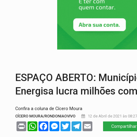
PREVISÃO:
Interior de Rondônia terá sáb
INFRAESTRUTURA:
Após quase 30 anos d
A ILHA:
Coreografia de Rondônia estreia 
ELEIÇÕES 2026:
Sgt. Mouza esclarece 'e
JUDICIÁRIO:
Sinjur parabeniza servidores
LAZER:
Seis lugares gratuitos para apro
ESPAÇO ABERTO: Município
Energisa lucra milhões co
Confira a coluna de Cícero Moura
CÍCERO MOURA/RONDONIAOVIVO
12 de Abril de 2021 às 08:2
Print
WhatsApp
Facebook
Messenger
Twitter
Telegram
Email
Compartilhar