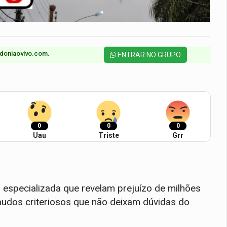
doniaovivo.com.​
ENTRAR NO GRUPO
0
0
0
Uau
Triste
Grr
especializada que revelam prejuízo de milhões
laudos criteriosos que não deixam dúvidas do