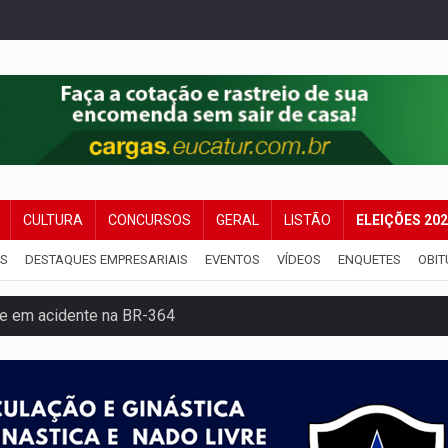
CULTURA
CONCURSOS
GERAL
LISTÃO
ELEIÇÕES 20
IS
DESTAQUES EMPRESARIAIS
EVENTOS
VÍDEOS
ENQUETES
OBIT
re em acidente na BR-364
reso às ferragens em colisão com carreta na BR
veitar o fim de semana em Porto Velho
membro do CV com arma e drogas em boca de fumo