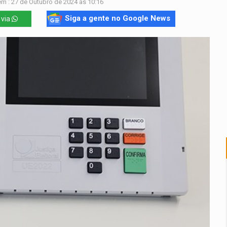
m : 27 de Outubro de 2024 às 10:16
Siga a gente no Google News
 via