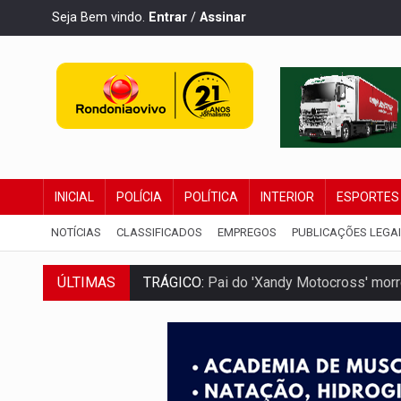
Seja Bem vindo.
Entrar
/
Assinar
INICIAL
POLÍCIA
POLÍTICA
INTERIOR
ESPORTES
NOTÍCIAS
CLASSIFICADOS
EMPREGOS
PUBLICAÇÕES LEGA
ÚLTIMAS
TRÁGICO:
Pai do 'Xandy Motocross' mor
VÍDEO:
Motorista de caminhonete morre p
LAZER:
Seis lugares gratuitos para apro
VÍDEO:
FTICCO e Força Tática prendem 