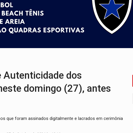
a com a APAE para ampliar ações voltadas a PCD's
bate a drones durante exercício antiaéreo
o Oeste, CINEMAZÔNIA leva cinema amazônico a estudantes na
ado (8) de calor intenso e tempo firme
e espera, asfalto chega ao bairro Nova Esperança
mm durante abordagem da Força Tática na zona Sul
Autenticidade dos
 neste domingo (27), antes
s que foram assinados digitalmente e lacrados em cerimônia