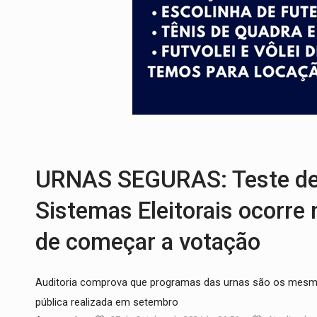
INCLUSÃO:
Prefeitura fortalece parceri
DEFESA:
Exército testa inovações no com
TEMAS SOCIOAMBIENTAIS:
Em Itapuã d
PREVISÃO:
Interior de Rondônia terá sáb
INFRAESTRUTURA:
Após quase 30 anos d
NO CARRO:
Homem é preso com pistola 9
URNAS SEGURAS: Teste de 
Sistemas Eleitorais ocorre
de começar a votação
Auditoria comprova que programas das urnas são os mesmo
pública realizada em setembro