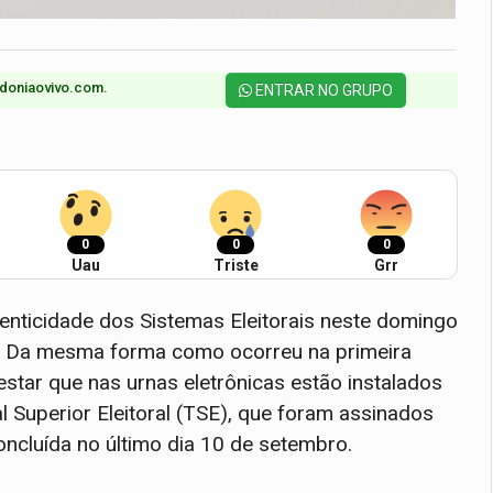
doniaovivo.com.​
ENTRAR NO GRUPO
0
0
0
Uau
Triste
Grr
utenticidade dos Sistemas Eleitorais neste domingo
24. Da mesma forma como ocorreu na primeira
testar que nas urnas eletrônicas estão instalados
l Superior Eleitoral (TSE), que foram assinados
oncluída no último dia 10 de setembro.