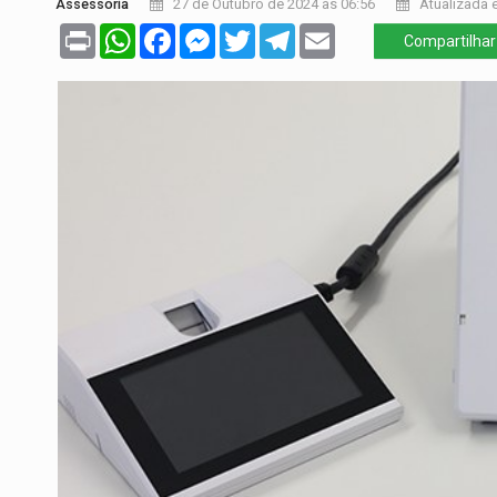
Assessoria
27 de Outubro de 2024 às 06:56
Atualizada e
Print
WhatsApp
Facebook
Messenger
Twitter
Telegram
Email
Compartilhar