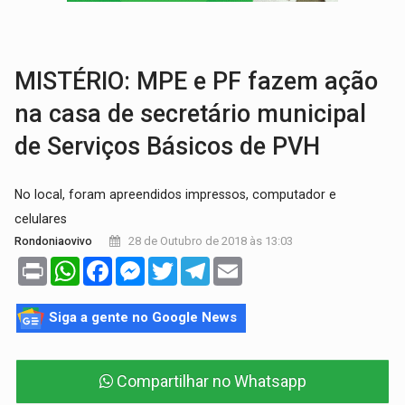
AMOR PERDIDO DÓI:
Luto amoroso não tem prazo, mas exige aten
TECNOLOGIA:
Empresas de Xangai aprimoram robôs de IA incorporada em 
MISTÉRIO: MPE e PF fazem ação
na casa de secretário municipal
de Serviços Básicos de PVH
No local, foram apreendidos impressos, computador e
celulares
28 de Outubro de 2018 às 13:03
Rondoniaovivo
Print
WhatsApp
Facebook
Messenger
Twitter
Telegram
Email
Siga a gente no Google News
Compartilhar no Whatsapp