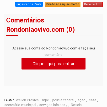
Sugestão de Pauta
Direito ao esquecimento
Reportar Erro
Comentários
Rondoniaovivo.com (0)
Acesse sua conta do Rondoniaovivo.com e faça seu
comentário
Clique aqui para entrar
TAGS :
Wellen Prestes
,
mpe
,
polícia federal
,
ação
,
casa
,
secretário municipal
,
serviços básicos
,
,
Notícia