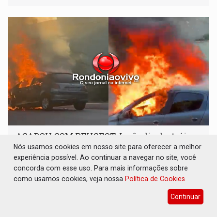
tecnologicamente avançadas (OVNIs) na Lua e em sua
órbita
ACABOU COM PEUGEOT: Incêndio destrói
carro que era rebocado para oficina no
Nós usamos cookies em nosso site para oferecer a melhor
Centro de Porto Velho
experiência possível. Ao continuar a navegar no site, você
concorda com esse uso. Para mais informações sobre
Polícia
08 de Agosto de 2026 às 18:56
como usamos cookies, veja nossa
Política de Cookies
Mulheres estavam indo para um sítio
Continuar