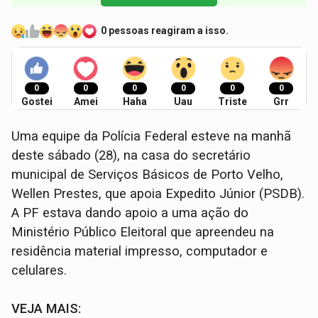
0 pessoas reagiram a isso.
0
0
0
0
0
0
Gostei
Amei
Haha
Uau
Triste
Grr
Uma equipe da Polícia Federal esteve na manhã
deste sábado (28), na casa do secretário
municipal de Serviços Básicos de Porto Velho,
Wellen Prestes, que apoia Expedito Júnior (PSDB).
A PF estava dando apoio a uma ação do
Ministério Público Eleitoral que apreendeu na
residência material impresso, computador e
celulares.
VEJA MAIS: