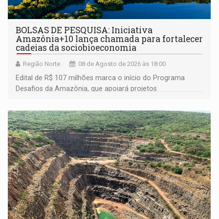
BOLSAS DE PESQUISA: Iniciativa
Amazônia+10 lança chamada para fortalecer
cadeias da sociobioeconomia
Região Norte
08 de Agosto de 2026 às 18:00
Edital de R$ 107 milhões marca o início do Programa
Desafios da Amazônia, que apoiará projetos
desenvolvidos por redes de pesquisa e inovação. A
submissão de pré-propostas poderá ser feita até 1º de
setembro