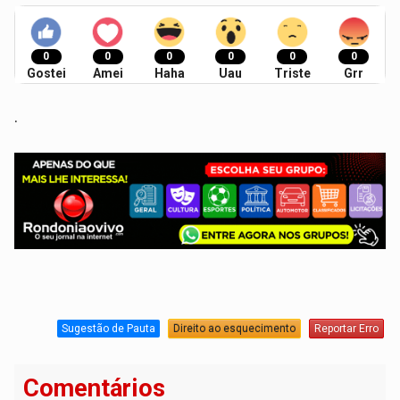
0
0
0
0
0
0
Gostei
Amei
Haha
Uau
Triste
Grr
.
Sugestão de Pauta
Direito ao esquecimento
Reportar Erro
Comentários