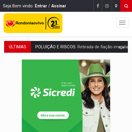
Seja Bem vindo.
Entrar
/
Assinar
ÚLTIMAS
VÍDEO:
Armado com machado, homem ameaça matar sobrinha grávida e com
TRIBUNAL DO CRIME:
Homem é espancado por facção criminosa 
VÍDEO:
Perseguição é registrada no shopping após colombiana furtar ce
LUDOPATIA:
Apostas online começam a afetar produtividade e rotina
REFLORESTAMENTO:
Plantar árvores não será mais suficiente para comprov
OVNIS NA LUA:
Cientistas alertam para possível base secreta no satélite n
ACABOU COM PEUGEOT:
Incêndio destrói carro que era rebocado para oficina no
VÍDEO:
Ladrão é filmado furtando moto na frente do bar 