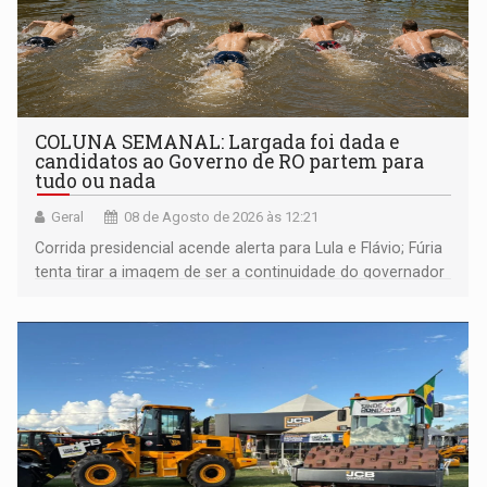
COLUNA SEMANAL: Largada foi dada e
candidatos ao Governo de RO partem para
tudo ou nada
Geral
08 de Agosto de 2026 às 12:21
Corrida presidencial acende alerta para Lula e Flávio; Fúria
tenta tirar a imagem de ser a continuidade do governador
Marcos Rocha; ex-prefeito Hildon Chaves parece ainda
não ter entrado no modo eleição; ABAV faz evento em
Porto Velho