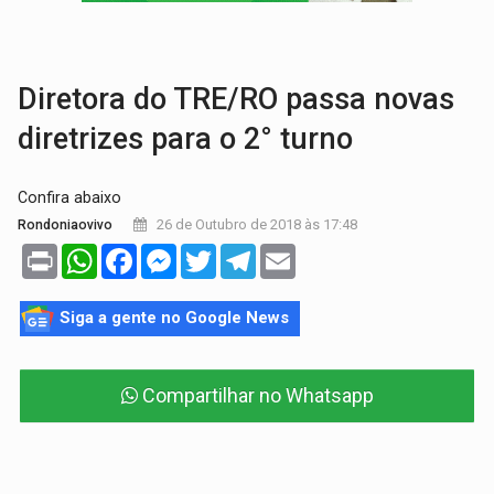
MAIS RIGOR:
Nova lei endurece punição por abuso sexual contra crian
POLUIÇÃO E RISCOS:
Retirada de fiação irregular avança no país e em PVH p
Diretora do TRE/RO passa novas
diretrizes para o 2° turno
Confira abaixo
26 de Outubro de 2018 às 17:48
Rondoniaovivo
Print
WhatsApp
Facebook
Messenger
Twitter
Telegram
Email
Siga a gente no Google News
Compartilhar no Whatsapp