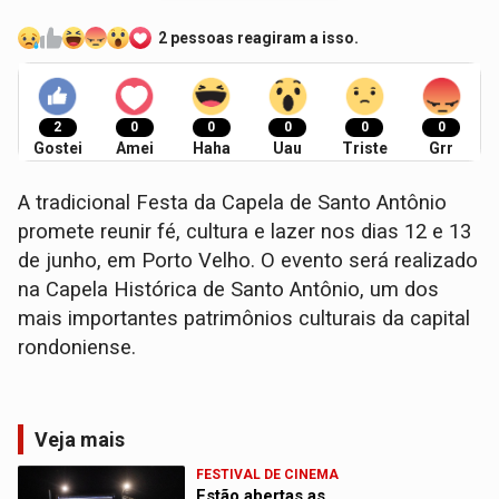
2 pessoas reagiram a isso.
2
0
0
0
0
0
Gostei
Amei
Haha
Uau
Triste
Grr
A tradicional Festa da Capela de Santo Antônio
promete reunir fé, cultura e lazer nos dias 12 e 13
de junho, em Porto Velho. O evento será realizado
na Capela Histórica de Santo Antônio, um dos
mais importantes patrimônios culturais da capital
rondoniense.
Veja mais
FESTIVAL DE CINEMA
Estão abertas as