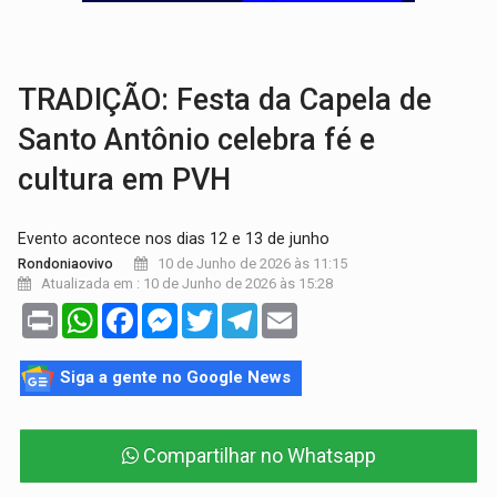
URGENTE:
Acidente envolve cinco veículos em obra de recapeamen
EDUCAÇÃO:
Corumbiara lidera Ideb 2025 entre redes municipai
TRADIÇÃO: Festa da Capela de
Santo Antônio celebra fé e
cultura em PVH
Evento acontece nos dias 12 e 13 de junho
10 de Junho de 2026 às 11:15
Rondoniaovivo
Atualizada em : 10 de Junho de 2026 às 15:28
Print
WhatsApp
Facebook
Messenger
Twitter
Telegram
Email
Siga a gente no Google News
Compartilhar no Whatsapp