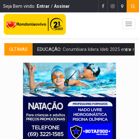
Seja Bem vindo.
Entrar
/
Assinar
ÚLTIMAS
COMPETIÇÕES:
Joer 2026 inicia fases regionais e reúne mais de 7,3 mil
PERIGO:
Moradores denunciam escuridão e insegurança na Estrada d
COLIGAÇÃO:
Reabertura de ação no TSE pode resultar em cassação de prefeita 
INCLUSÃO:
APAE Porto Velho abre inscrições para 
CLUBE DOS R$ 00,00:
21 candidatos declaram patrimônio zero em Rondônia na
INTERIOR:
Ouro Preto do Oeste realiza Cavalgada da Expo Show Norte
DESENVOLVIMENTO:
Ideb avança nos anos iniciais do ensino fundamen
VULGO 'UNIÃO':
Chefe de facção criminosa é preso durante oper