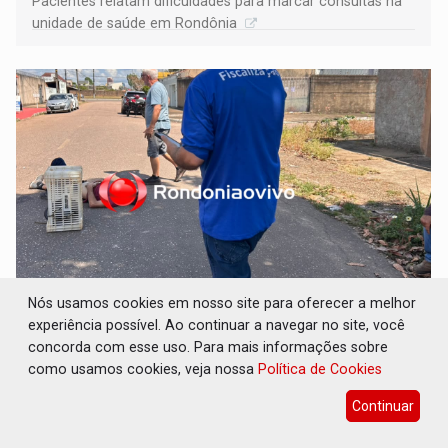
Pacientes relatam dificuldades para marcar consultas na
unidade de saúde em Rondônia
Nós usamos cookies em nosso site para oferecer a melhor
VÍDEO: Colisão entre motos deixa dois
experiência possível. Ao continuar a navegar no site, você
feridos próximo ao Skate Parque
concorda com esse uso. Para mais informações sobre
Polícia
06 de Agosto de 2026 às 11:00
como usamos cookies, veja nossa
Política de Cookies
Homem que avançou a preferencial ficou em estado mais
Continuar
grave