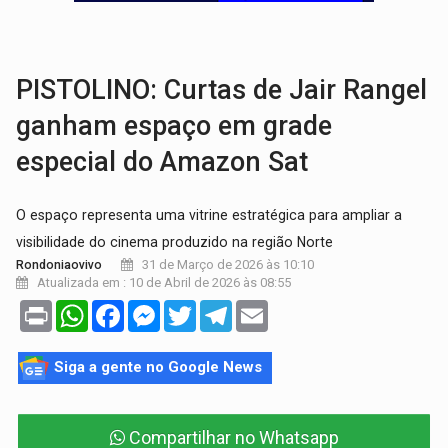
VÍDEO:
Armado com machado, homem ameaça matar sobrinha grávida e com
TRIBUNAL DO CRIME:
Homem é espancado por facção criminosa 
PISTOLINO: Curtas de Jair Rangel
ganham espaço em grade
especial do Amazon Sat
O espaço representa uma vitrine estratégica para ampliar a
visibilidade do cinema produzido na região Norte
31 de Março de 2026 às 10:10
Rondoniaovivo
Atualizada em : 10 de Abril de 2026 às 08:55
Print
WhatsApp
Facebook
Messenger
Twitter
Telegram
Email
Siga a gente no Google News
Compartilhar no Whatsapp