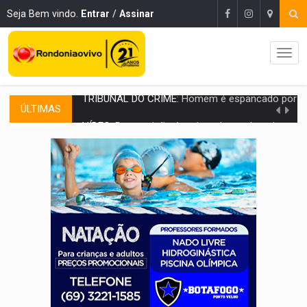
Seja Bem vindo.
Entrar
/
Assinar
ÚLTIMAS
VÍDEO:
Perseguição é registrada no shopping após colombiana furtar ce
LUDOPATIA:
Apostas online começam a afetar produtividade e rotina
REFLORESTAMENTO:
Plantar árvores não será mais suficiente para comprov
OVNIS NA LUA:
Cientistas alertam para possível base secreta no satélite n
ACABOU COM PEUGEOT:
Incêndio destrói carro que era rebocado para oficina no
VÍDEO:
Ladrão é filmado furtando moto na frente do bar 
BOLSAS DE PESQUISA:
Iniciativa Amazônia+10 lança chamada para fortalecer cadeia
MATERIAL:
Brasil tem grandes reservas de urânio, mas produz pouco e impo