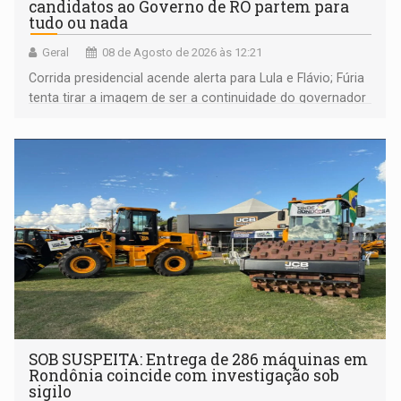
candidatos ao Governo de RO partem para
tudo ou nada
Geral
08 de Agosto de 2026 às 12:21
Corrida presidencial acende alerta para Lula e Flávio; Fúria
tenta tirar a imagem de ser a continuidade do governador
Marcos Rocha; ex-prefeito Hildon Chaves parece ainda
não ter entrado no modo eleição; ABAV faz evento em
Porto Velho
SOB SUSPEITA: Entrega de 286 máquinas em
Rondônia coincide com investigação sob
sigilo