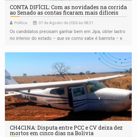
CONTA DIFÍCIL: Com as novidades na corrida
ao Senado as contas ficaram mais difíceis
Política
07 de Agosto de 2026 às 08:21
Os candidatos precisam ganhar bem em Jipa, obter lastro
no interior do estado – que se como sabe é bairrista – e
vir para a capital beliscando alguma coisa para se
garantir
CH4C1NA: Disputa entre PCC e CV deixa dez
mortos em cinco dias na Bolívia