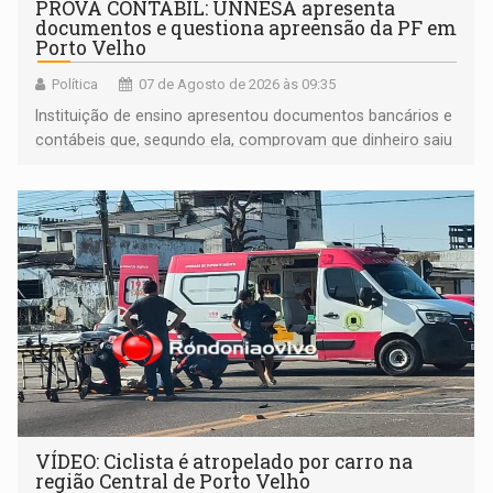
PROVA CONTÁBIL: UNNESA apresenta
documentos e questiona apreensão da PF em
Porto Velho
Política
07 de Agosto de 2026 às 09:35
Instituição de ensino apresentou documentos bancários e
contábeis que, segundo ela, comprovam que dinheiro saiu
de sua própria conta, foi sacado pelo diretor financeiro e
apreendido quando já estava dentro da sede da entidade
— em pleno ano eleitoral em Rondônia
VÍDEO: Ciclista é atropelado por carro na
região Central de Porto Velho