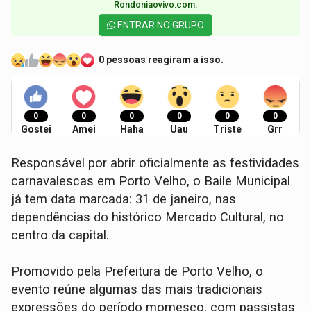
Rondoniaovivo.com.​
ENTRAR NO GRUPO
0 pessoas reagiram a isso.
0
0
0
0
0
0
Gostei
Amei
Haha
Uau
Triste
Grr
Responsável por abrir oficialmente as festividades
carnavalescas em Porto Velho, o Baile Municipal
já tem data marcada: 31 de janeiro, nas
dependências do histórico Mercado Cultural, no
centro da capital.
Promovido pela Prefeitura de Porto Velho, o
evento reúne algumas das mais tradicionais
expressões do período momesco, com passistas