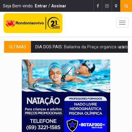
Seja Bem vindo.
Entrar
/
Assinar
ÚLTIMAS
VÍDEO:
Perseguição a embarcação no rio Madeira termina com explosivo
MEGA SENA:
Prêmio acumula para R$ 165 milhõe
Publicação Legal:
AVISO DE LICITAÇÃO: PREGÃO ELETRÔNICO Nº 90091
PROVA CONTÁBIL:
UNNESA apresenta documentos e questiona apreens
VÍDEO:
Ciclista é atropelado por carro na região Central de
Publicação Legal:
AVISO DE LICITAÇÃO: PREGÃO ELETRÔNICO N.º 90136
FUTEBOL:
Confira classificados e detalhes do sorteio da Copa do
Publicação Legal:
CONCORRÊNCIA Nº 90504/2025/