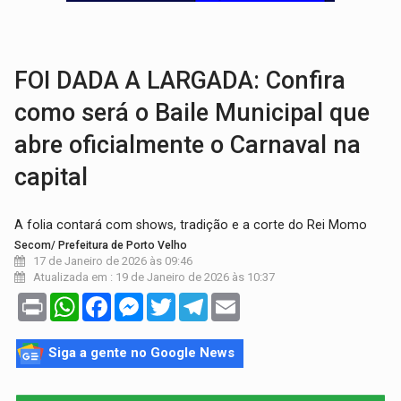
ECONOMIA:
Dia dos pais deve movimentar R$ 8,5 bilhões e RO projet
DIA DOS PAIS:
Bailarina da Praça organiza celebração gratuita nes
FOI DADA A LARGADA: Confira
como será o Baile Municipal que
abre oficialmente o Carnaval na
capital
A folia contará com shows, tradição e a corte do Rei Momo
Secom/ Prefeitura de Porto Velho
17 de Janeiro de 2026 às 09:46
Atualizada em : 19 de Janeiro de 2026 às 10:37
Print
WhatsApp
Facebook
Messenger
Twitter
Telegram
Email
Siga a gente no Google News